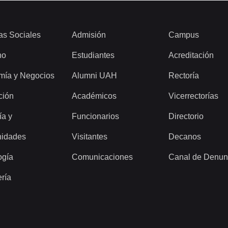
as Sociales
Admisión
Campus
ho
Estudiantes
Acreditación
mía y Negocios
Alumni UAH
Rectoría
ción
Académicos
Vicerrectorías
ía y
Funcionarios
Directorio
idades
Visitantes
Decanos
ogía
Comunicaciones
Canal de Denun
ería