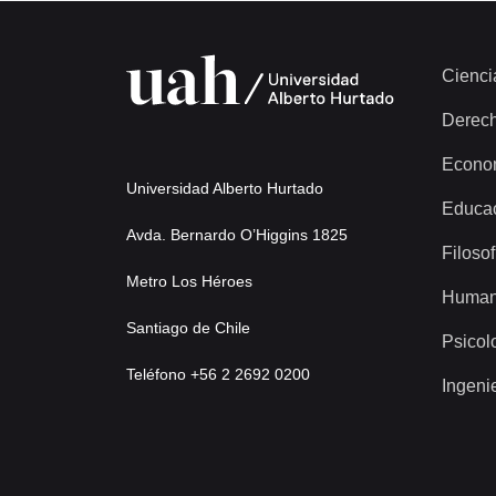
Cienci
Derec
Econo
Universidad Alberto Hurtado
Educa
Avda. Bernardo O’Higgins 1825
Filosof
Metro Los Héroes
Human
Santiago de Chile
Psicol
Teléfono +56 2 2692 0200
Ingeni