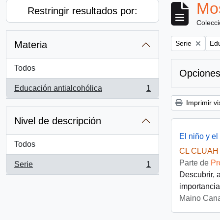
Mos
Restringir resultados por:
Colecc
Remove filter:
Rem
Materia
Serie
Edu
Todos
Opciones
Educación antialcohólica
1
, 1 resultados
Imprimir vi
Nivel de descripción
El niño y el
Todos
CL CLUAH 
Parte de
Pr
Serie
1
, 1 resultados
Descubrir, a
importancia
Maino Cana