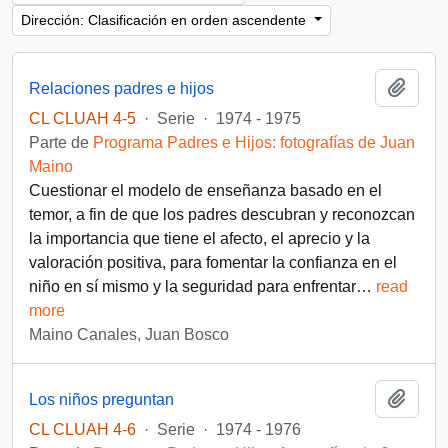
Dirección: Clasificación en orden ascendente
Añadi
Relaciones padres e hijos
CL CLUAH 4-5
·
Serie
·
1974 - 1975
Parte de
Programa Padres e Hijos: fotografías de Juan
Maino
Cuestionar el modelo de enseñanza basado en el
temor, a fin de que los padres descubran y reconozcan
la importancia que tiene el afecto, el aprecio y la
valoración positiva, para fomentar la confianza en el
niño en sí mismo y la seguridad para enfrentar
…
read
more
Maino Canales, Juan Bosco
Añadi
Los niños preguntan
CL CLUAH 4-6
·
Serie
·
1974 - 1976