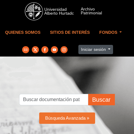
Skip to main content
QUIENES SOMOS
SITIOS DE INTERÉS
FONDOS
Iniciar sesión
Buscar
Búsqueda Avanzada »