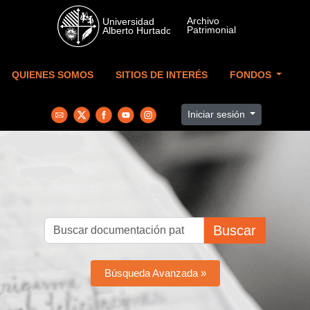
Skip to main content
QUIENES SOMOS
SITIOS DE INTERÉS
FONDOS
Iniciar sesión
Buscar
Búsqueda Avanzada »