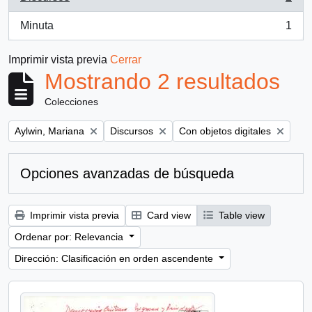
, 2 resultados
Minuta
1
, 1 resultados
Imprimir vista previa
Cerrar
Mostrando 2 resultados
Colecciones
Remove filter:
Remove filter:
Remove filter:
Aylwin, Mariana
Discursos
Con objetos digitales
Opciones avanzadas de búsqueda
Imprimir vista previa
Card view
Table view
Ordenar por: Relevancia
Dirección: Clasificación en orden ascendente