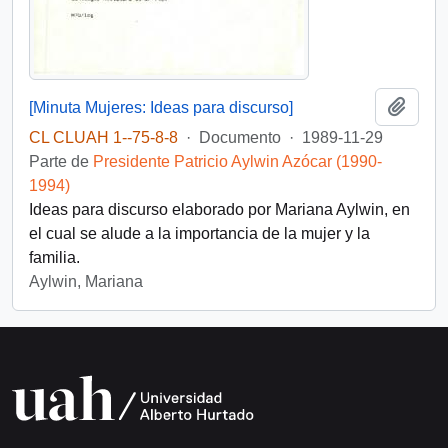
Añadi
[Minuta Mujeres: Ideas para discurso]
CL CLUAH 1--75-8-8
·
Documento
·
1989-11-29
Parte de
Presidente Patricio Aylwin Azócar (1990-
1994)
Ideas para discurso elaborado por Mariana Aylwin, en
el cual se alude a la importancia de la mujer y la
familia.
Aylwin, Mariana