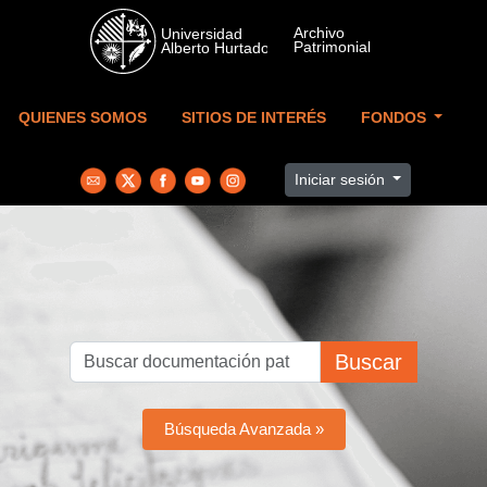
Skip to main content
QUIENES SOMOS
SITIOS DE INTERÉS
FONDOS
Iniciar sesión
Buscar
Búsqueda Avanzada »