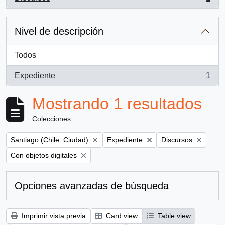
, 1 resultados
Nivel de descripción
Todos
Expediente
1
, 1 resultados
Mostrando 1 resultados
Colecciones
Remove filter:
Remove filter:
Remove filter:
Santiago (Chile: Ciudad)
Expediente
Discursos
Remove filter:
Con objetos digitales
Opciones avanzadas de búsqueda
Imprimir vista previa
Card view
Table view