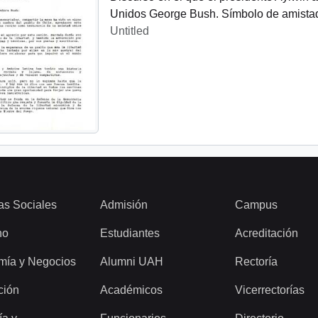
Unidos George Bush. Símbolo de amistad
Untitled
as Sociales
Admisión
Campus
ho
Estudiantes
Acreditación
mía y Negocios
Alumni UAH
Rectoría
ción
Académicos
Vicerrectorías