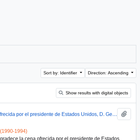
Sort by: Identifier
Direction: Ascending
Show results with digital objects
Add t
Discurso del presidente Aylwin en cena ofrecida por el presidente de Estados Unidos, D. George Bush
 (1990-1994)
agradece la cena ofrecida por el presidente de Estados