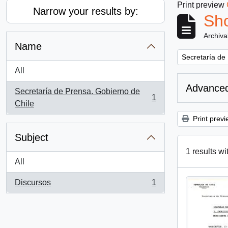
Print preview
Narrow your results by:
Sho
Archiva
Name
Remove filter:
Secretaría de
All
Advanced
Secretaría de Prensa. Gobierno de
1
, 1 results
Chile
Print previ
Subject
1 results wi
All
Discursos
1
, 1 results