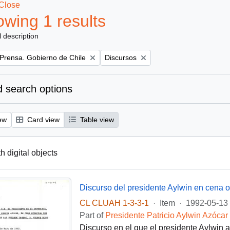
Close
wing 1 results
l description
Remove filter:
 Prensa. Gobierno de Chile
Discursos
 search options
ew
Card view
Table view
th digital objects
CL CLUAH 1-3-3-1
·
Item
·
1992-05-13
Part of
Presidente Patricio Aylwin Azócar
Discurso en el que el presidente Aylwin 