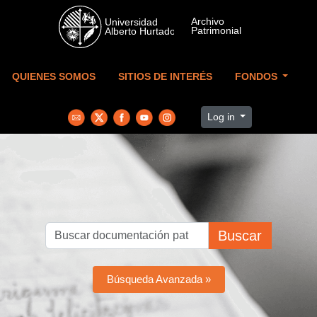
Skip to main content
QUIENES SOMOS
SITIOS DE INTERÉS
FONDOS
Log in
Buscar
Búsqueda Avanzada »