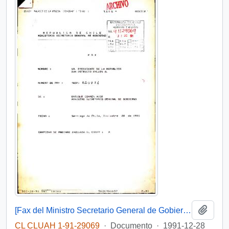
Añadi
[Fax del Ministro Secretario General de Gobierno adjuntando conferencia de prensa de fin de año con un balance global]
CL CLUAH 1-91-29069
·
Documento
·
1991-12-28