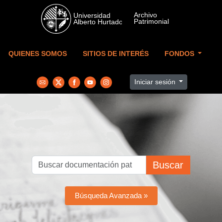
Skip to main content
QUIENES SOMOS
SITIOS DE INTERÉS
FONDOS
Iniciar sesión
Buscar
Búsqueda Avanzada »