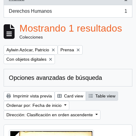
, 1 resultados
Derechos Humanos
1
, 1 resultados
Mostrando 1 resultados
Colecciones
Remove filter:
Remove filter:
Aylwin Azócar, Patricio
Prensa
Remove filter:
Con objetos digitales
Opciones avanzadas de búsqueda
Imprimir vista previa
Card view
Table view
Ordenar por: Fecha de inicio
Dirección: Clasificación en orden ascendente