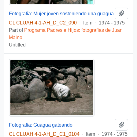
Add t
Fotografía: Mujer joven sosteniendo una guagua
CL CLUAH 4-1-AH_D_C2_090
·
Item
·
1974 - 1975
Part of
Programa Padres e Hijos: fotografías de Juan
Maino
Untitled
Add t
Fotografía: Guagua gateando
CL CLUAH 4-1-AH_D_C1_0104
·
Item
·
1974 - 1975