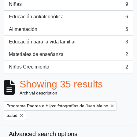
Niñas
9
, 9 results
Educación antialcohólica
6
, 6 results
Alimentación
5
, 5 results
Educación para la vida familiar
3
, 3 results
Materiales de enseñanza
2
, 2 results
Niños Crecimiento
2
, 2 results
Showing 35 results
Archival description
Remove filter:
Programa Padres e Hijos: fotografías de Juan Maino
Remove filter:
Salud
Advanced search options