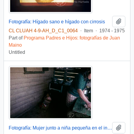
Add t
Fotografía: Hígado sano e hígado con cirrosis
CL CLUAH 4-9-AH_D_C1_0064
·
Item
·
1974 - 1975
Part of
Programa Padres e Hijos: fotografías de Juan
Maino
Untitled
Add t
Fotografía: Mujer junto a niña pequeña en el interior de una cocina