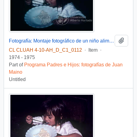
Add t
Fotografía: Montaje fotográfico de un niño alimentándose de tallarines y de una niña comiendo avena
CL CLUAH 4-10-AH_D_C1_0112
·
Item
·
1974 - 1975
Part of
Programa Padres e Hijos: fotografías de Juan
Maino
Untitled