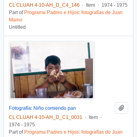
CL CLUAH 4-10-AH_D_C4_146
·
Item
·
1974 - 1975
Part of
Programa Padres e Hijos: fotografías de Juan
Maino
Untitled
Add t
Fotografía: Niño comiendo pan
CL CLUAH 4-10-AH_D_C1_0031
·
Item
·
1974 - 1975
Part of
Programa Padres e Hijos: fotografías de Juan