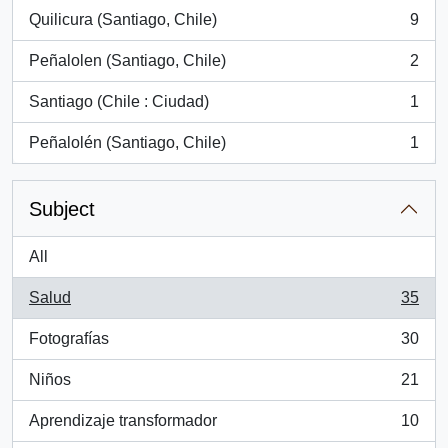
Quilicura (Santiago, Chile)
9
, 9 results
Peñalolen (Santiago, Chile)
2
, 2 results
Santiago (Chile : Ciudad)
1
, 1 results
Peñalolén (Santiago, Chile)
1
, 1 results
Subject
All
Salud
35
, 35 results
Fotografías
30
, 30 results
Niños
21
, 21 results
Aprendizaje transformador
10
, 10 results