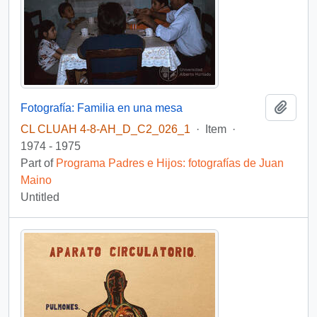
Add t
Fotografía: Familia en una mesa
CL CLUAH 4-8-AH_D_C2_026_1
·
Item
·
1974 - 1975
Part of
Programa Padres e Hijos: fotografías de Juan
Maino
Untitled