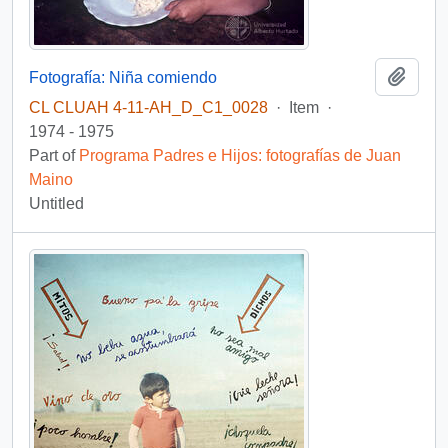
Add t
Fotografía: Niña comiendo
CL CLUAH 4-11-AH_D_C1_0028
·
Item
·
1974 - 1975
Part of
Programa Padres e Hijos: fotografías de Juan
Maino
Untitled