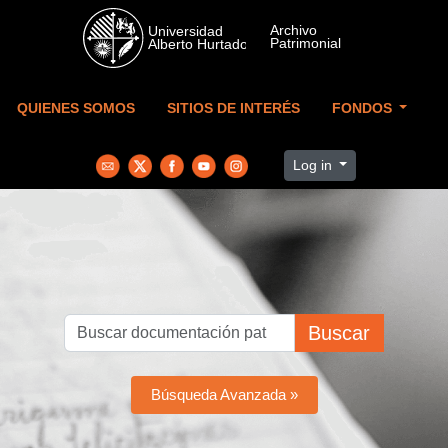
Skip to main content
QUIENES SOMOS
SITIOS DE INTERÉS
FONDOS
Log in
Buscar
Búsqueda Avanzada »