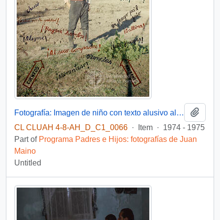
Add t
Fotografía: Imagen de niño con texto alusivo al consumo de alcohol
CL CLUAH 4-8-AH_D_C1_0066
·
Item
·
1974 - 1975
Part of
Programa Padres e Hijos: fotografías de Juan
Maino
Untitled