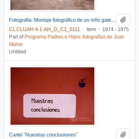
Add t
Fotografía: Montaje fotográfico de un niño gateando y uno caminando
CL CLUAH 4-1-AH_D_C1_0111
·
Item
·
1974 - 1975
Part of
Programa Padres e Hijos: fotografías de Juan
Maino
Untitled
Add t
Cartel "Nuestras conclusiones"