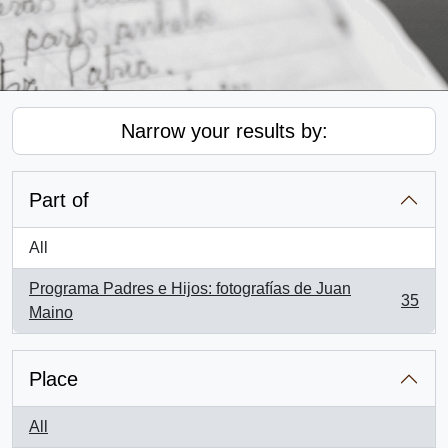
Narrow your results by:
Part of
All
Programa Padres e Hijos: fotografías de Juan
35
, 35 results
Maino
Place
All