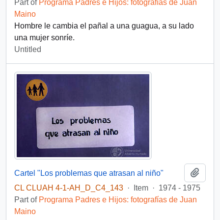
Part of
Programa Padres e Hijos: fotografías de Juan
Maino
Hombre le cambia el pañal a una guagua, a su lado
una mujer sonríe.
Untitled
Add t
Cartel "Los problemas que atrasan al niño"
CL CLUAH 4-1-AH_D_C4_143
·
Item
·
1974 - 1975
Part of
Programa Padres e Hijos: fotografías de Juan
Maino