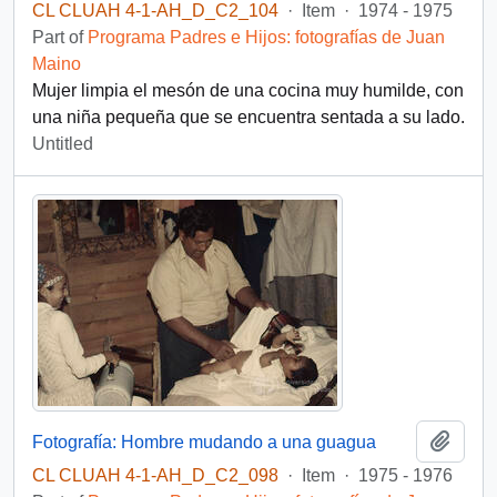
CL CLUAH 4-1-AH_D_C2_104
·
Item
·
1974 - 1975
Part of
Programa Padres e Hijos: fotografías de Juan
Maino
Mujer limpia el mesón de una cocina muy humilde, con
una niña pequeña que se encuentra sentada a su lado.
Untitled
Add t
Fotografía: Hombre mudando a una guagua
CL CLUAH 4-1-AH_D_C2_098
·
Item
·
1975 - 1976