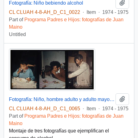
Add t
Fotografía: Niño bebiendo alcohol
CL CLUAH 4-8-AH_D_C1_0022
·
Item
·
1974 - 1975
Part of
Programa Padres e Hijos: fotografías de Juan
Maino
Untitled
Add t
Fotografía: Niño, hombre adulto y adulto mayor consumiendo alcohol
CL CLUAH 4-8-AH_D_C1_0065
·
Item
·
1974 - 1975
Part of
Programa Padres e Hijos: fotografías de Juan
Maino
Montaje de tres fotografías que ejemplifican el