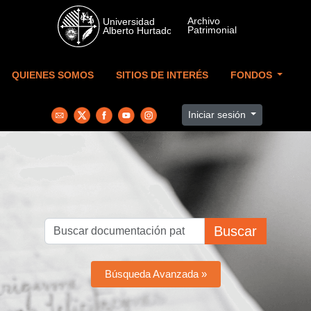
Skip to main content
QUIENES SOMOS
SITIOS DE INTERÉS
FONDOS
Iniciar sesión
Buscar
Búsqueda Avanzada »