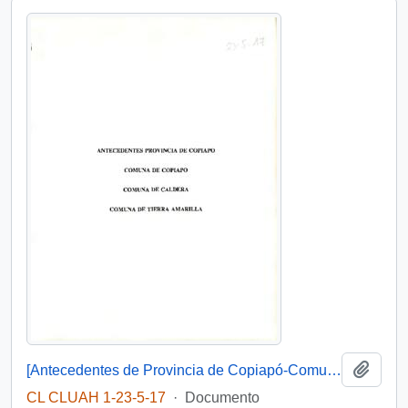
Añadi
[Antecedentes de Provincia de Copiapó-Comuna de Copiapó, Caldera. Tierra Amarilla].
CL CLUAH 1-23-5-17
·
Documento