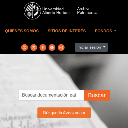
Skip to main content
QUIENES SOMOS
SITIOS DE INTERÉS
FONDOS
Iniciar sesión
Buscar
Búsqueda Avanzada »