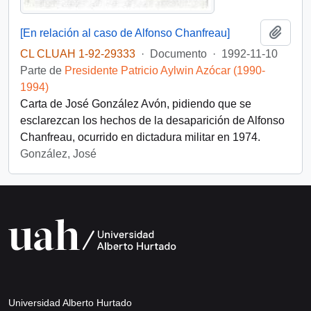
Añadi
[En relación al caso de Alfonso Chanfreau]
CL CLUAH 1-92-29333
·
Documento
·
1992-11-10
Parte de
Presidente Patricio Aylwin Azócar (1990-
1994)
Carta de José González Avón, pidiendo que se
esclarezcan los hechos de la desaparición de Alfonso
Chanfreau, ocurrido en dictadura militar en 1974.
González, José
Universidad Alberto Hurtado