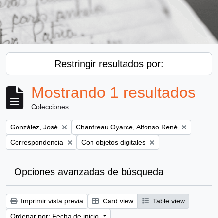
Restringir resultados por:
Mostrando 1 resultados
Colecciones
Remove filter:
Remove filter:
González, José
Chanfreau Oyarce, Alfonso René
Remove filter:
Remove filter:
Correspondencia
Con objetos digitales
Opciones avanzadas de búsqueda
Imprimir vista previa
Card view
Table view
Ordenar por: Fecha de inicio