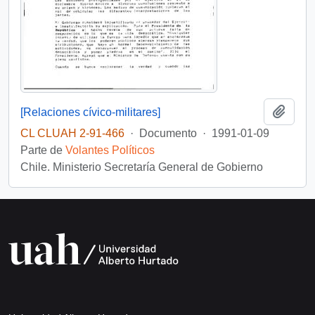
Añadi
[Relaciones cívico-militares]
CL CLUAH 2-91-466
·
Documento
·
1991-01-09
Parte de
Volantes Políticos
Chile. Ministerio Secretaría General de Gobierno