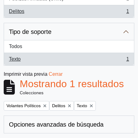
, 1 resultados
Delitos
1
, 1 resultados
Tipo de soporte
Todos
Texto
1
, 1 resultados
Imprimir vista previa
Cerrar
Mostrando 1 resultados
Colecciones
Remove filter:
Remove filter:
Remove filter:
Volantes Políticos
Delitos
Texto
Opciones avanzadas de búsqueda