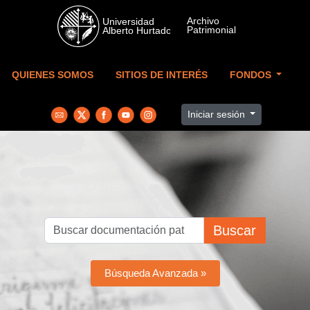
Skip to main content
QUIENES SOMOS
SITIOS DE INTERÉS
FONDOS
Iniciar sesión
Buscar
Búsqueda Avanzada »