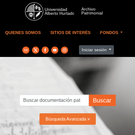
Skip to main content
QUIENES SOMOS
SITIOS DE INTERÉS
FONDOS
Iniciar sesión
Buscar
Búsqueda Avanzada »