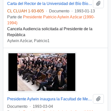
Añadi
Carta del Rector de la Universidad del Bío Bío, sr. Roberto Goycoolea Infante, dirigida al Jefe de Gabinete de la Presidencia de la República, sr. Carlos Bascuñán
CL CLUAH 1-93-605
·
Documento
·
1993-01-13
Parte de
Presidente Patricio Aylwin Azócar (1990-
1994)
Cancela Audiencia solicitada al Presidente de la
República
Aylwin Azócar, Patricio1
Añadi
Presidente Aylwin inaugura la Facultad de Medicina de la Universidad de Concepción: video
Documento
·
1993-03-04