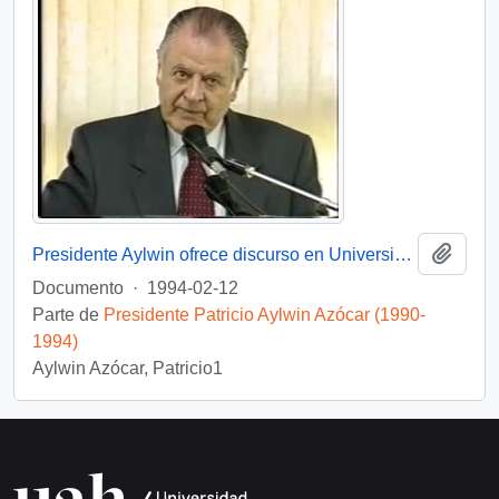
Añadi
Presidente Aylwin ofrece discurso en Universidad de Concepción: video
Documento
·
1994-02-12
Parte de
Presidente Patricio Aylwin Azócar (1990-
1994)
Aylwin Azócar, Patricio1