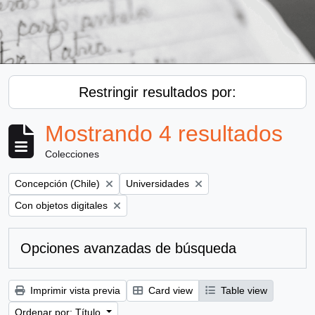
Restringir resultados por:
Mostrando 4 resultados
Colecciones
Remove filter:
Remove filter:
Concepción (Chile)
Universidades
Remove filter:
Con objetos digitales
Opciones avanzadas de búsqueda
Imprimir vista previa
Card view
Table view
Ordenar por: Título