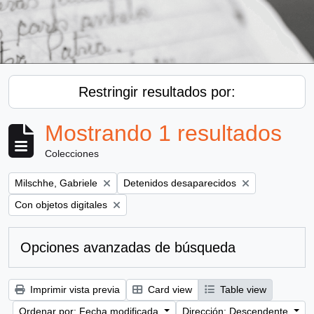
Restringir resultados por:
Mostrando 1 resultados
Colecciones
Remove filter:
Remove filter:
Milschhe, Gabriele
Detenidos desaparecidos
Remove filter:
Con objetos digitales
Opciones avanzadas de búsqueda
Imprimir vista previa
Card view
Table view
Ordenar por: Fecha modificada
Dirección: Descendente