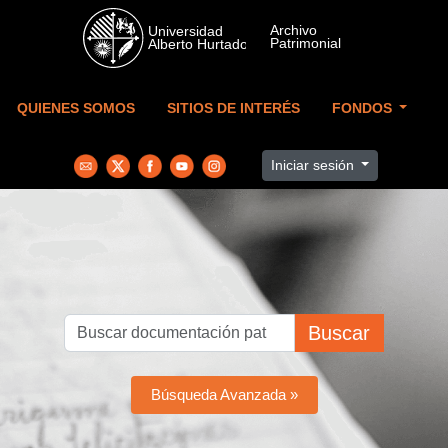
Skip to main content
QUIENES SOMOS
SITIOS DE INTERÉS
FONDOS
Iniciar sesión
Buscar
Búsqueda Avanzada »