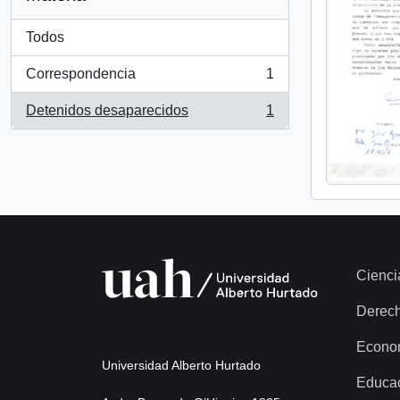
Todos
Correspondencia
1
, 1 resultados
Detenidos desaparecidos
1
, 1 resultados
Cienci
Derec
Econo
Universidad Alberto Hurtado
Educa