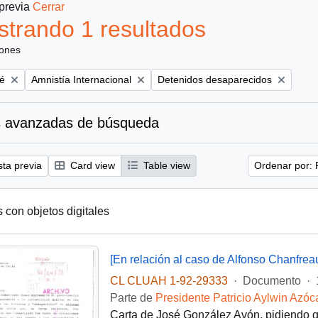
 previa
Cerrar
trando 1 resultados
iones
Remove filter:
Remove filter:
é
Amnistía Internacional
Detenidos desaparecidos
 avanzadas de búsqueda
sta previa
Card view
Table view
Ordenar por: 
s con objetos digitales
[En relación al caso de Alfonso Chanfrea
CL CLUAH 1-92-29333
·
Documento
·
Parte de
Presidente Patricio Aylwin Azóc
Carta de José González Avón, pidiendo q