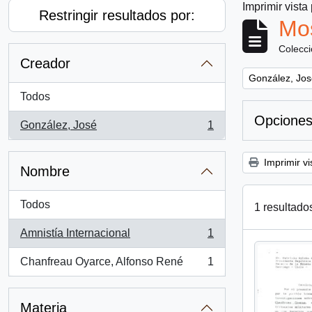
Imprimir vista
Restringir resultados por:
Mos
Colecc
Creador
Remove filter:
González, Jos
Todos
Opciones
González, José
1
, 1 resultados
Imprimir vi
Nombre
Todos
1 resultado
Amnistía Internacional
1
, 1 resultados
Chanfreau Oyarce, Alfonso René
1
, 1 resultados
Materia