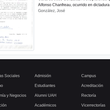
Alfonso Chanfreau, ocurrido en dictadura 
González, José
as Sociales
Admisión
Campus
ho
Estudiantes
Acreditación
mía y Negocios
Alumni UAH
Rectoría
ción
Académicos
Vicerrectorías