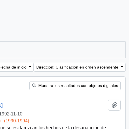
Fecha de inicio
Dirección: Clasificación en orden ascendente
Muestra los resultados con objetos digitales
Añadi
u]
1992-11-10
ar (1990-1994)
ue se esclarezcan los hechos de la desaparición de