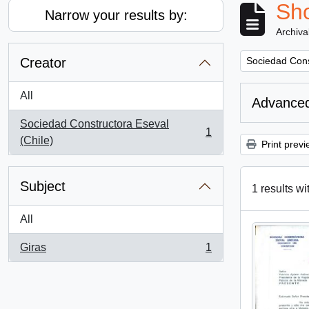
Sho
Narrow your results by:
Archiva
Remove filter:
Creator
Sociedad Cons
All
Advanced
Sociedad Constructora Eseval
1
, 1 results
(Chile)
Print previ
Subject
1 results wi
All
Giras
1
, 1 results