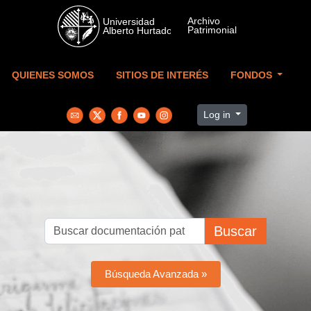
Skip to main content
QUIENES SOMOS
SITIOS DE INTERÉS
FONDOS
Log in
Buscar
Búsqueda Avanzada »