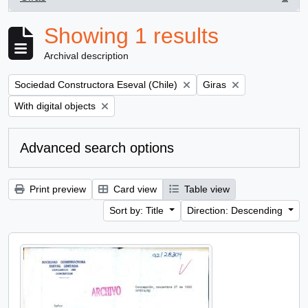
, 1 results
Showing 1 results
Archival description
Remove filter:
Remove filter:
Sociedad Constructora Eseval (Chile)
Giras
Remove filter:
With digital objects
Advanced search options
Print preview
Card view
Table view
Sort by: Title
Direction: Descending