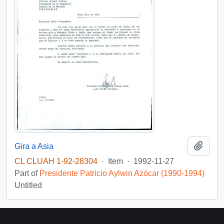
Add t
Gira a Asia
CL CLUAH 1-92-28304
·
Item
·
1992-11-27
Part of
Presidente Patricio Aylwin Azócar (1990-1994)
Untitled