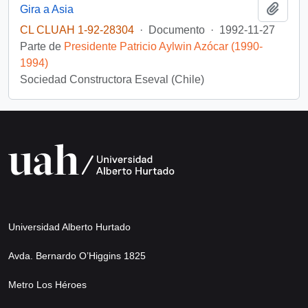
Añadi
Gira a Asia
CL CLUAH 1-92-28304
·
Documento
·
1992-11-27
Parte de
Presidente Patricio Aylwin Azócar (1990-
1994)
Sociedad Constructora Eseval (Chile)
Universidad Alberto Hurtado
Avda. Bernardo O’Higgins 1825
Metro Los Héroes