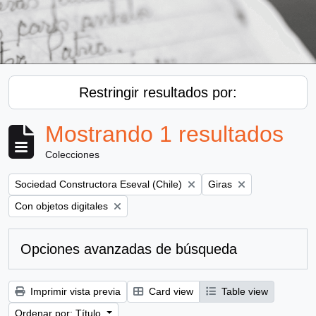
Restringir resultados por:
Mostrando 1 resultados
Colecciones
Remove filter:
Remove filter:
Sociedad Constructora Eseval (Chile)
Giras
Remove filter:
Con objetos digitales
Opciones avanzadas de búsqueda
Imprimir vista previa
Card view
Table view
Ordenar por: Título