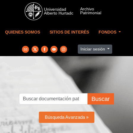
Skip to main content
QUIENES SOMOS
SITIOS DE INTERÉS
FONDOS
Iniciar sesión
Buscar
Búsqueda Avanzada »