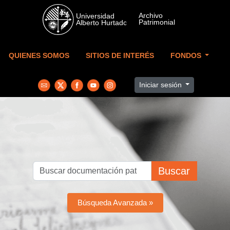
Skip to main content
QUIENES SOMOS
SITIOS DE INTERÉS
FONDOS
Iniciar sesión
Buscar
Búsqueda Avanzada »