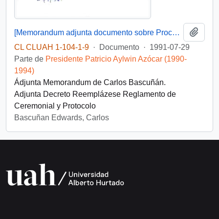
Añadi
[Memorandum adjunta documento sobre Procedencia de autoridades en actos oficiales en la capital]
CL CLUAH 1-104-1-9
·
Documento
·
1991-07-29
Parte de
Presidente Patricio Aylwin Azócar (1990-
1994)
Ádjunta Memorandum de Carlos Bascuñán.
Adjunta Decreto Reemplázese Reglamento de
Ceremonial y Protocolo
Bascuñan Edwards, Carlos