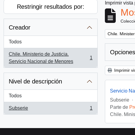
Imprimir vista
Restringir resultados por:
Mos
Colecc
Creador
Remove filter:
Chile. Ministe
Todos
Opciones
Chile. Ministerio de Justicia.
1
, 1 resultados
Servicio Nacional de Menores
Imprimir vi
Nivel de descripción
Servicio N
Todos
Subserie
·
Parte de
Pr
Subserie
1
, 1 resultados
Chile. Mini