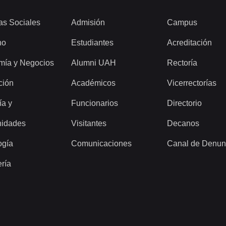
as Sociales
Admisión
Campus
ho
Estudiantes
Acreditación
mía y Negocios
Alumni UAH
Rectoría
ción
Académicos
Vicerrectorías
ía y
Funcionarios
Directorio
idades
Visitantes
Decanos
ogía
Comunicaciones
Canal de Denun
ería