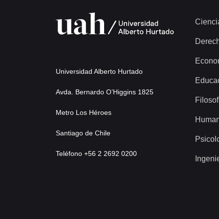
Cienci
Derec
Econo
Universidad Alberto Hurtado
Educa
Avda. Bernardo O’Higgins 1825
Filosof
Metro Los Héroes
Human
Santiago de Chile
Psicol
Teléfono +56 2 2692 0200
Ingeni