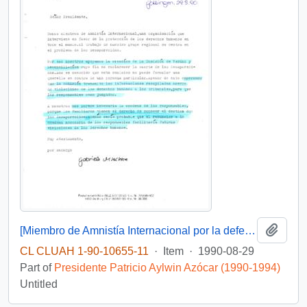
Add t
[Miembro de Amnistía Internacional por la defensa de los detenidos desaparecidos en Chile felicita por la creación de la Comisión de de Verdad y Reconciliación]
CL CLUAH 1-90-10655-11
·
Item
·
1990-08-29
Part of
Presidente Patricio Aylwin Azócar (1990-1994)
Untitled