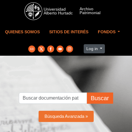
Skip to main content
QUIENES SOMOS
SITIOS DE INTERÉS
FONDOS
Log in
Buscar
Búsqueda Avanzada »