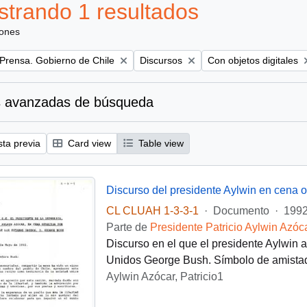
trando 1 resultados
iones
Remove filter:
Remove filter:
 Prensa. Gobierno de Chile
Discursos
Con objetos digitales
 avanzadas de búsqueda
sta previa
Card view
Table view
CL CLUAH 1-3-3-1
·
Documento
·
1992
Parte de
Presidente Patricio Aylwin Azóc
Discurso en el que el presidente Aylwin 
Unidos George Bush. Símbolo de amistad
Aylwin Azócar, Patricio1