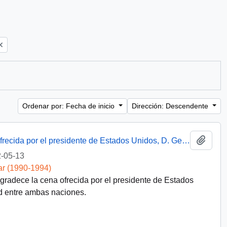
Ordenar por: Fecha de inicio
Dirección: Descendente
Añadi
Discurso del presidente Aylwin en cena ofrecida por el presidente de Estados Unidos, D. George Bush
-05-13
ar (1990-1994)
agradece la cena ofrecida por el presidente de Estados
 entre ambas naciones.