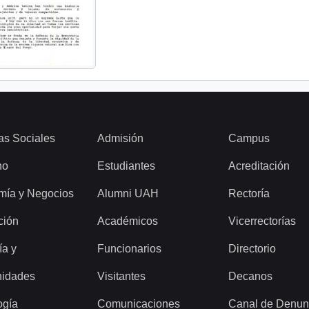
as Sociales
Admisión
Campus
ho
Estudiantes
Acreditación
mía y Negocios
Alumni UAH
Rectoría
ción
Académicos
Vicerrectorías
ía y
Funcionarios
Directorio
idades
Visitantes
Decanos
ogía
Comunicaciones
Canal de Denun