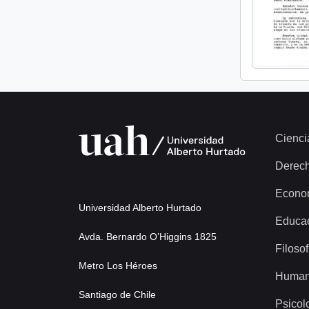
Cienci
Derec
Econo
Universidad Alberto Hurtado
Educa
Avda. Bernardo O’Higgins 1825
Filosof
Metro Los Héroes
Human
Santiago de Chile
Psicol