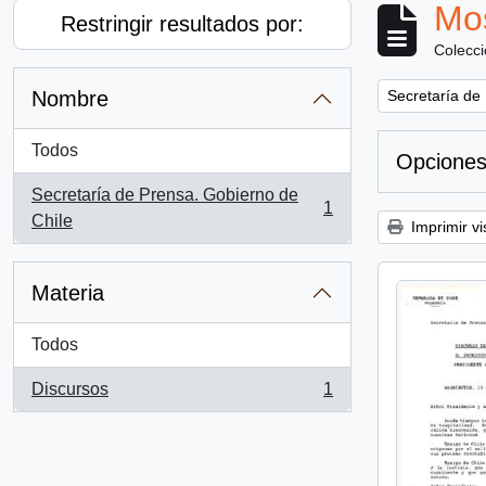
Mos
Restringir resultados por:
Colecc
Remove filter:
Nombre
Secretaría de
Todos
Opciones
Secretaría de Prensa. Gobierno de
1
, 1 resultados
Chile
Imprimir vi
Materia
Todos
Discursos
1
, 1 resultados