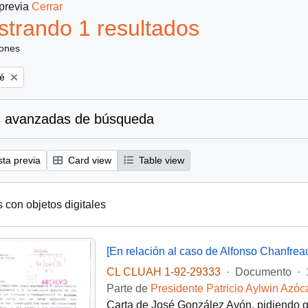
 previa
Cerrar
trando 1 resultados
iones
é
 avanzadas de búsqueda
sta previa
Card view
Table view
s con objetos digitales
[En relación al caso de Alfonso Chanfrea
CL CLUAH 1-92-29333
·
Documento
·
Parte de
Presidente Patricio Aylwin Azóc
Carta de José González Avón, pidiendo q