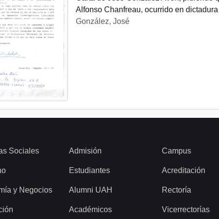
Alfonso Chanfreau, ocurrido en dictadura 
González, José
as Sociales
Admisión
Campus
ho
Estudiantes
Acreditación
mía y Negocios
Alumni UAH
Rectoría
ción
Académicos
Vicerrectorías