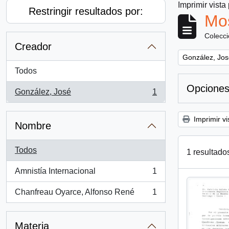
Imprimir vista
Restringir resultados por:
Mos
Colecc
Creador
Remove filter:
González, Jos
Todos
Opciones
González, José
1
, 1 resultados
Imprimir vi
Nombre
Todos
1 resultado
Amnistía Internacional
1
, 1 resultados
Chanfreau Oyarce, Alfonso René
1
, 1 resultados
Materia