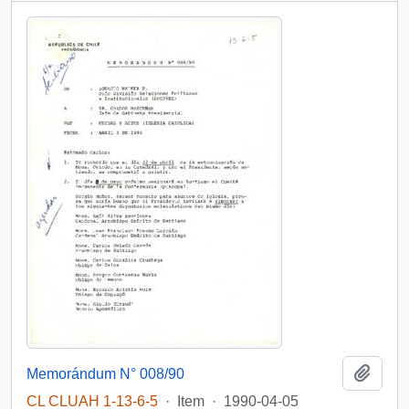
Add t
Memorándum N° 008/90
CL CLUAH 1-13-6-5
·
Item
·
1990-04-05