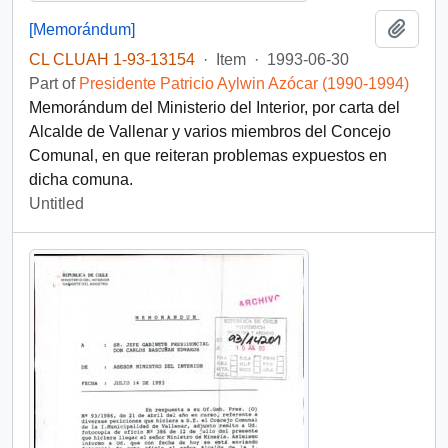
Add t
[Memorándum]
CL CLUAH 1-93-13154
·
Item
·
1993-06-30
Part of
Presidente Patricio Aylwin Azócar (1990-1994)
Memorándum del Ministerio del Interior, por carta del
Alcalde de Vallenar y varios miembros del Concejo
Comunal, en que reiteran problemas expuestos en
dicha comuna.
Untitled