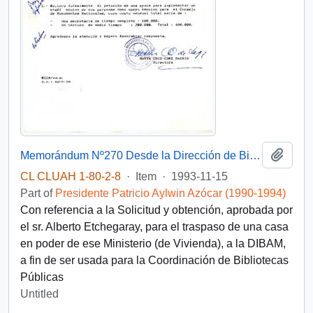
Add t
Memorándum Nº270 Desde la Dirección de Bibliotecas, Archivos y Museos, de su Directora, Sra. Marta Cruz-Coke, dirigida al sr. Carlos Bascuñán
CL CLUAH 1-80-2-8
·
Item
·
1993-11-15
Part of
Presidente Patricio Aylwin Azócar (1990-1994)
Con referencia a la Solicitud y obtención, aprobada por
el sr. Alberto Etchegaray, para el traspaso de una casa
en poder de ese Ministerio (de Vivienda), a la DIBAM,
a fin de ser usada para la Coordinación de Bibliotecas
Públicas
Untitled