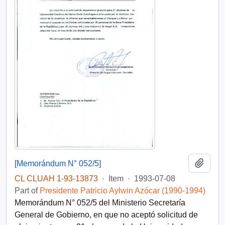
Add t
[Memorándum N° 052/5]
CL CLUAH 1-93-13873
·
Item
·
1993-07-08
Part of
Presidente Patricio Aylwin Azócar (1990-1994)
Memorándum N° 052/5 del Ministerio Secretaría
General de Gobierno, en que no aceptó solicitud de