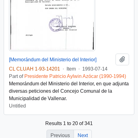
Add t
[Memorándum del Ministerio del Interior]
CL CLUAH 1-93-14201
·
Item
·
1993-07-14
Part of
Presidente Patricio Aylwin Azócar (1990-1994)
Memorándum del Ministerio del Interior, en que adjunta
diversas peticiones del Concejo Comunal de la
Municipalidad de Vallenar.
Untitled
Results 1 to 20 of 341
Previous
Next