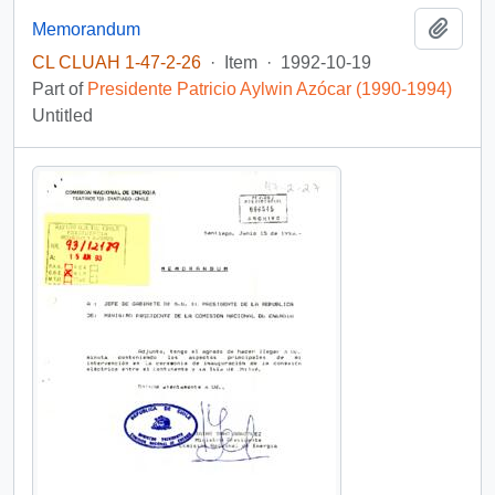
Add t
Memorandum
CL CLUAH 1-47-2-26
·
Item
·
1992-10-19
Part of
Presidente Patricio Aylwin Azócar (1990-1994)
Untitled