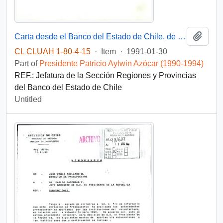
Add t
Carta desde el Banco del Estado de Chile, de su Presidente, sr. Andrés Sanfuentes Vergara, dirigida al Señor Patricio Aylwin A., Presidente de la República
CL CLUAH 1-80-4-15
·
Item
·
1991-01-30
Part of
Presidente Patricio Aylwin Azócar (1990-1994)
REF.: Jefatura de la Sección Regiones y Provincias
del Banco del Estado de Chile
Untitled