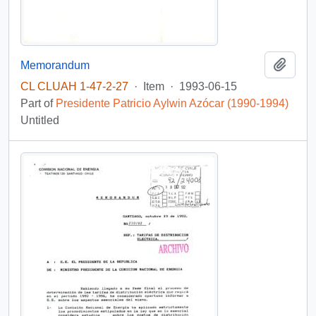
Add t
Memorandum
CL CLUAH 1-47-2-27
·
Item
·
1993-06-15
Part of
Presidente Patricio Aylwin Azócar (1990-1994)
Untitled