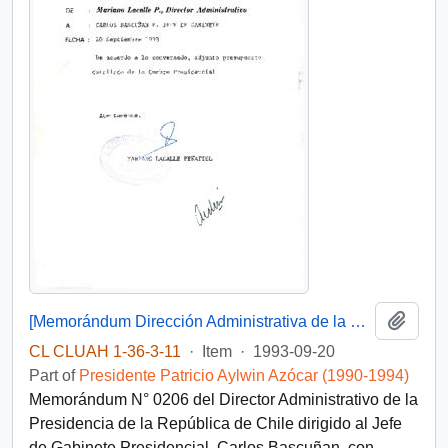
Add t
[Memorándum Dirección Administrativa de la Presidencia de la República de Chile]
CL CLUAH 1-36-3-11
·
Item
·
1993-09-20
Part of
Presidente Patricio Aylwin Azócar (1990-1994)
Memorándum N° 0206 del Director Administrativo de la
Presidencia de la República de Chile dirigido al Jefe
de Gabinete Presidencial, Carlos Bascuñan, con