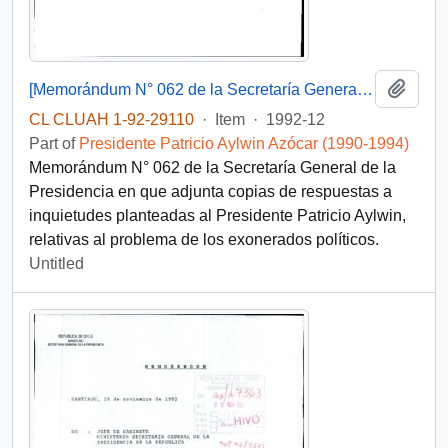
Add t
[Memorándum N° 062 de la Secretaría General de la Presidencia]
CL CLUAH 1-92-29110
·
Item
·
1992-12
Part of
Presidente Patricio Aylwin Azócar (1990-1994)
Memorándum N° 062 de la Secretaría General de la
Presidencia en que adjunta copias de respuestas a
inquietudes planteadas al Presidente Patricio Aylwin,
relativas al problema de los exonerados políticos.
Untitled