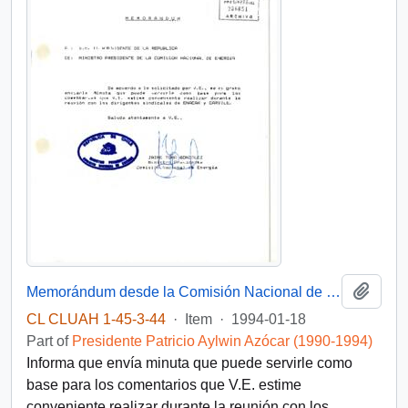
Add t
Memorándum desde la Comisión Nacional de Energía, de su Ministro Presidente, sr. Jaime Tohá González, dirigido a S.E. El Presidente de la República
CL CLUAH 1-45-3-44
·
Item
·
1994-01-18
Part of
Presidente Patricio Aylwin Azócar (1990-1994)
Informa que envía minuta que puede servirle como
base para los comentarios que V.E. estime
conveniente realizar durante la reunión con los