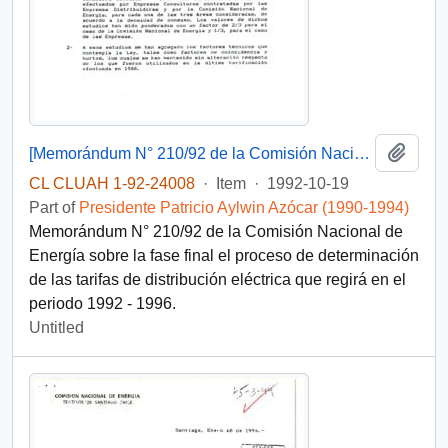
Add t
[Memorándum N° 210/92 de la Comisión Nacional de Energía]
CL CLUAH 1-92-24008
·
Item
·
1992-10-19
Part of
Presidente Patricio Aylwin Azócar (1990-1994)
Memorándum N° 210/92 de la Comisión Nacional de
Energía sobre la fase final el proceso de determinación
de las tarifas de distribución eléctrica que regirá en el
periodo 1992 - 1996.
Untitled