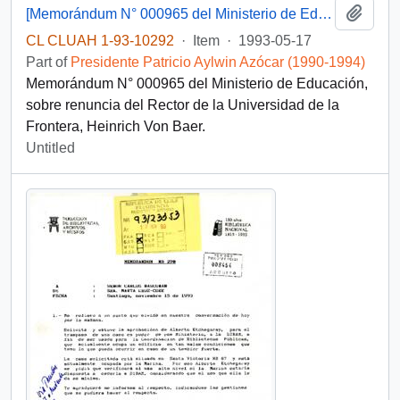
Add t
[Memorándum N° 000965 del Ministerio de Educación]
CL CLUAH 1-93-10292
·
Item
·
1993-05-17
Part of
Presidente Patricio Aylwin Azócar (1990-1994)
Memorándum N° 000965 del Ministerio de Educación,
sobre renuncia del Rector de la Universidad de la
Frontera, Heinrich Von Baer.
Untitled