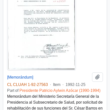
Add t
[Memorándum]
CL CLUAH 1-92-27563
·
Item
·
1992-11-25
Part of
Presidente Patricio Aylwin Azócar (1990-1994)
Memorándum del Ministerio Secretaría General de la
Presidencia al Subsecretario de Salud, por solicitud de
rehabilitación de sus funciones del Sr. César Barros en