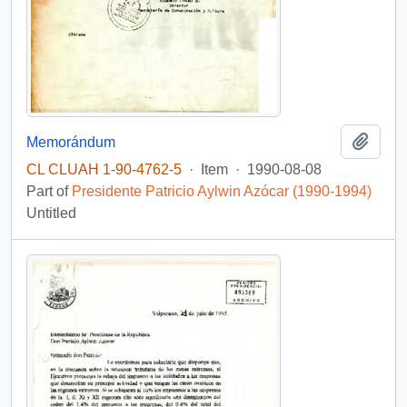
Add t
Memorándum
CL CLUAH 1-90-4762-5
·
Item
·
1990-08-08
Part of
Presidente Patricio Aylwin Azócar (1990-1994)
Untitled