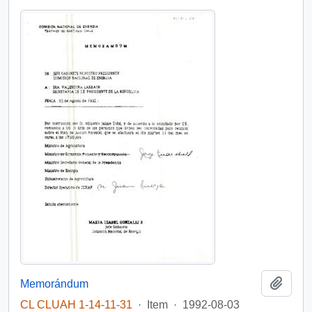
Add t
Memorándum
CL CLUAH 1-14-11-31
·
Item
·
1992-08-03