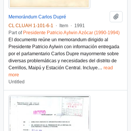
Add t
Memorándum Carlos Dupré
CL CLUAH 1-101-6-1
·
Item
·
1991
Part of
Presidente Patricio Aylwin Azócar (1990-1994)
El documento reúne un memorandum dirigido al
Presidente Patricio Aylwin con información entregada
por el parlamentario Carlos Dupre mayormente sobre
diversas problemáticas y necesidades del distrito de
Cerrillos, Maipú y Estación Central. Incluye
…
read
more
Untitled