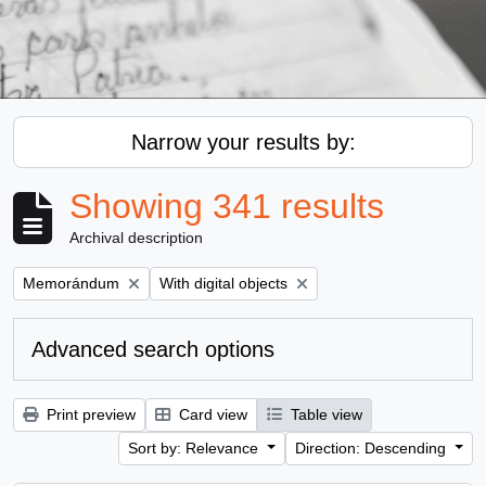
Narrow your results by:
Showing 341 results
Archival description
Remove filter:
Remove filter:
Memorándum
With digital objects
Advanced search options
Print preview
Card view
Table view
Sort by: Relevance
Direction: Descending