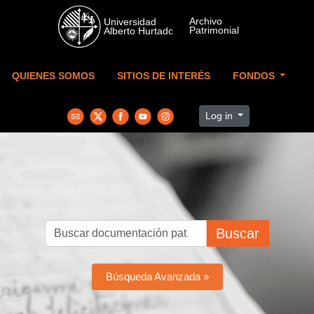
Skip to main content
QUIENES SOMOS
SITIOS DE INTERÉS
FONDOS
Log in
Buscar
Búsqueda Avanzada »