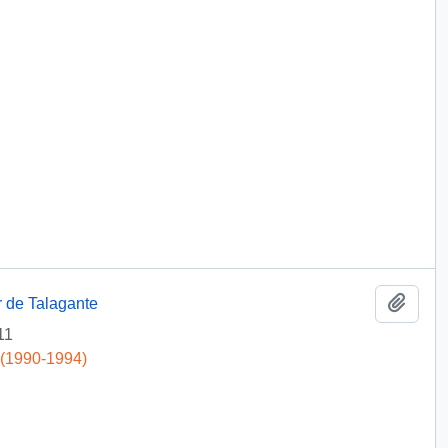
Add t
r de Talagante
11
 (1990-1994)