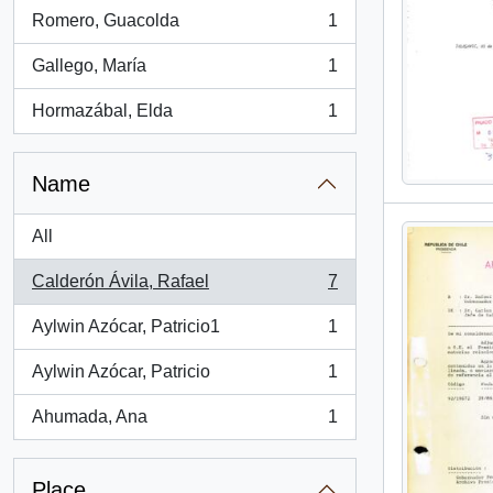
Romero, Guacolda
1
, 1 results
Gallego, María
1
, 1 results
Hormazábal, Elda
1
, 1 results
Name
All
Calderón Ávila, Rafael
7
, 7 results
Aylwin Azócar, Patricio1
1
, 1 results
Aylwin Azócar, Patricio
1
, 1 results
Ahumada, Ana
1
, 1 results
Place