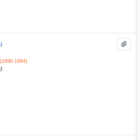
Add t
)
 (1990-1994)
)