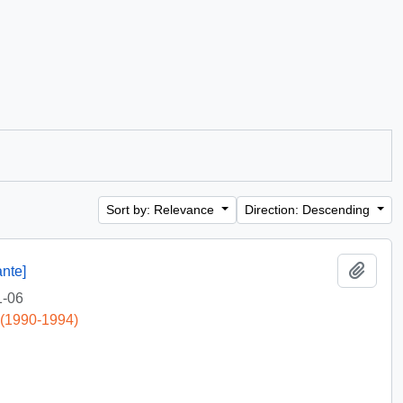
Sort by: Relevance
Direction: Descending
Add t
nte]
1-06
 (1990-1994)