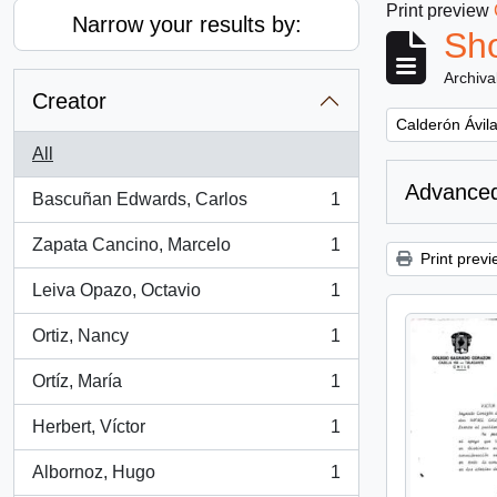
Print preview
Narrow your results by:
Sho
Archiva
Creator
Remove filter:
Calderón Ávila
All
Advanced
Bascuñan Edwards, Carlos
1
, 1 results
Zapata Cancino, Marcelo
1
, 1 results
Print previ
Leiva Opazo, Octavio
1
, 1 results
Ortiz, Nancy
1
, 1 results
Ortíz, María
1
, 1 results
Herbert, Víctor
1
, 1 results
Albornoz, Hugo
1
, 1 results