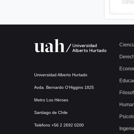
Cienci
Derec
Econo
Universidad Alberto Hurtado
Educa
Avda. Bernardo O’Higgins 1825
Filosof
Metro Los Héroes
Human
Santiago de Chile
Psicol
Teléfono +56 2 2692 0200
Ingeni