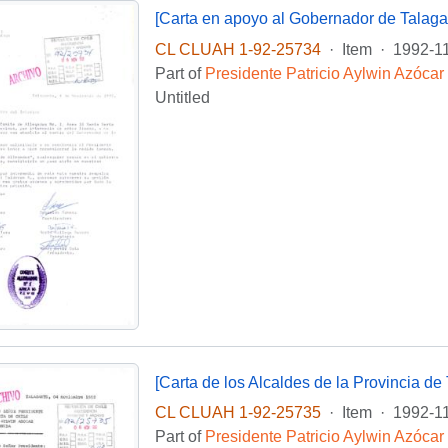
[Carta en apoyo al Gobernador de Talaga
CL CLUAH 1-92-25734
·
Item
·
1992-1
Part of
Presidente Patricio Aylwin Azócar
Untitled
CL CLUAH 1-92-25735
·
Item
·
1992-1
Part of
Presidente Patricio Aylwin Azócar