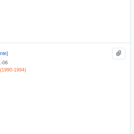
Add t
nte]
1-06
 (1990-1994)