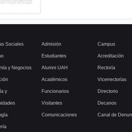
as Sociales
Admisión
Campus
ho
Estudiantes
Acreditación
mía y Negocios
Alumni UAH
Rectoría
ción
Académicos
Vicerrectorías
ía y
Funcionarios
Directorio
idades
Visitantes
Decanos
ogía
Comunicaciones
Canal de Denun
ería