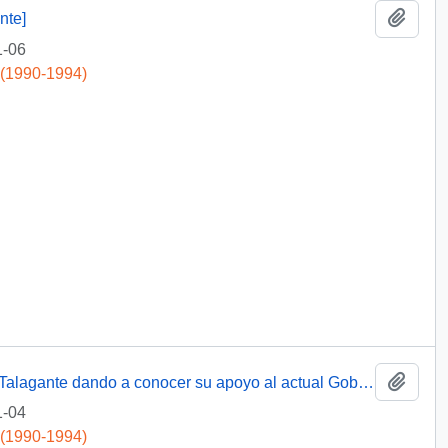
Add t
nte]
1-06
 (1990-1994)
Add t
[Carta de los Alcaldes de la Provincia de Talagante dando a conocer su apoyo al actual Gobernador Provincial a quien le fue solicitada su renuncia]
1-04
 (1990-1994)