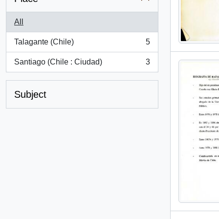
All
Talagante (Chile)
5
, 5 results
Santiago (Chile : Ciudad)
3
, 3 results
Subject