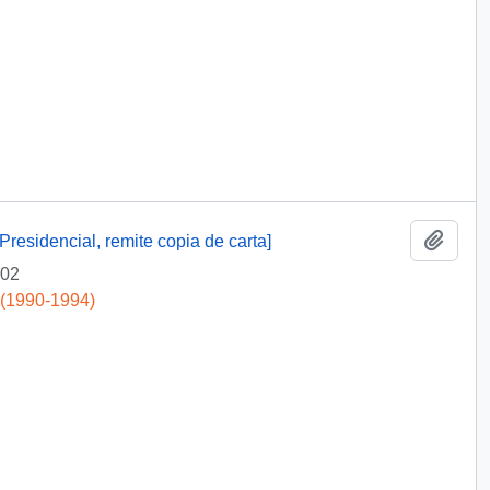
Add t
Presidencial, remite copia de carta]
-02
 (1990-1994)