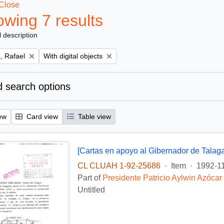
Close
wing 7 results
l description
Remove filter:
, Rafael
With digital objects
 search options
ew
Card view
Table view
[Cartas en apoyo al Gibernador de Talaga
CL CLUAH 1-92-25686
·
Item
·
1992-1
Part of
Presidente Patricio Aylwin Azócar
Untitled