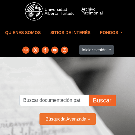
Skip to main content
QUIENES SOMOS
SITIOS DE INTERÉS
FONDOS
Iniciar sesión
Buscar
Búsqueda Avanzada »