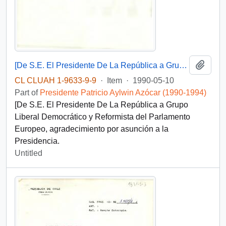
Add t
[De S.E. El Presidente De La República a Grupo Liberal Democrático y Reformista del Parlamento Europeo]
CL CLUAH 1-9633-9-9
·
Item
·
1990-05-10
Part of
Presidente Patricio Aylwin Azócar (1990-1994)
[De S.E. El Presidente De La República a Grupo
Liberal Democrático y Reformista del Parlamento
Europeo, agradecimiento por asunción a la
Presidencia.
Untitled