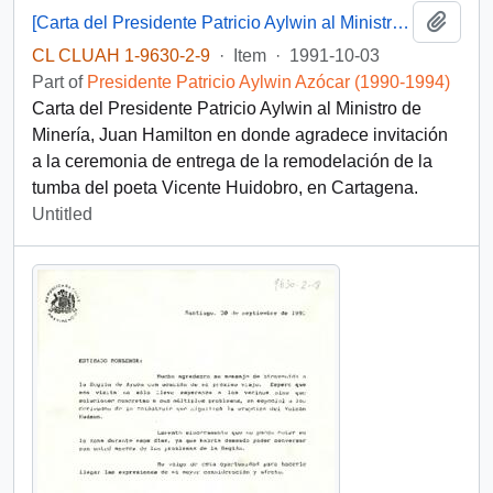
Add t
[Carta del Presidente Patricio Aylwin al Ministro de Minería, Juan Hamilton]
CL CLUAH 1-9630-2-9
·
Item
·
1991-10-03
Part of
Presidente Patricio Aylwin Azócar (1990-1994)
Carta del Presidente Patricio Aylwin al Ministro de
Minería, Juan Hamilton en donde agradece invitación
a la ceremonia de entrega de la remodelación de la
tumba del poeta Vicente Huidobro, en Cartagena.
Untitled