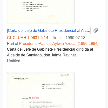
Add t
[Carta del Jefe de Gabinete Presidencial al Alcalde de Santiago]
CL CLUAH 1-9631-5-14
·
Item
·
1990-07-18
Part of
Presidente Patricio Aylwin Azócar (1990-1994)
Carta del Jefe de Gabinete Presidencial dirigida al
Alcalde de Santiago, don Jaime Ravinet.
Untitled