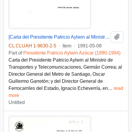
Add t
[Carta del Presidente Patricio Aylwin al Ministro de Transportes, Germán Correa]
CL CLUAH 1-9630-2-5
·
Item
·
1991-05-08
Part of
Presidente Patricio Aylwin Azócar (1990-1994)
Carta del Presidente Patricio Aylwin al Ministro de
Transportes y Telecomunicaciones, Germán Correa; al
Director General del Metro de Santiago, Oscar
Guillermo Garretón; y del Director General de
Ferrocarriles del Estado, Ignacio Echeverría, en
…
read
more
Untitled