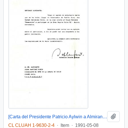
Add t
[Carta del Presidente Patricio Aylwin a Almirante Jorge Martínez Busch]
CL CLUAH 1-9630-2-4
·
Item
·
1991-05-08