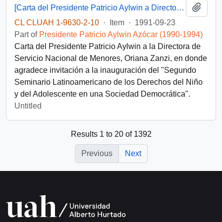
Add t
[Carta del Presidente Patricio Aylwin a Directora de Servicio Nacional de Menores]
CL CLUAH 1-9630-2-10
·
Item
·
1991-09-23
Part of
Presidente Patricio Aylwin Azócar (1990-1994)
Carta del Presidente Patricio Aylwin a la Directora de
Servicio Nacional de Menores, Oriana Zanzi, en donde
agradece invitación a la inauguración del "Segundo
Seminario Latinoamericano de los Derechos del Niño
y del Adolescente en una Sociedad Democrática".
Untitled
Results 1 to 20 of 1392
Previous
Next