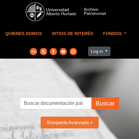
Skip to main content
QUIENES SOMOS
SITIOS DE INTERÉS
FONDOS
Log in
Buscar
Búsqueda Avanzada »