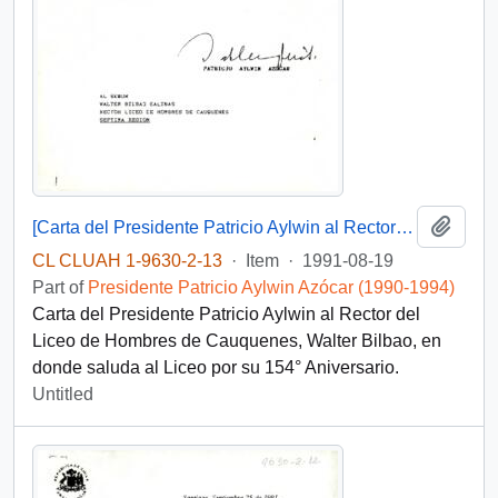
Add t
[Carta del Presidente Patricio Aylwin al Rector del Liceo de Hombres de Cauquenes]
CL CLUAH 1-9630-2-13
·
Item
·
1991-08-19
Part of
Presidente Patricio Aylwin Azócar (1990-1994)
Carta del Presidente Patricio Aylwin al Rector del
Liceo de Hombres de Cauquenes, Walter Bilbao, en
donde saluda al Liceo por su 154° Aniversario.
Untitled