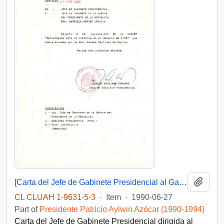
Add t
[Carta del Jefe de Gabinete Presidencial al Gabinete de la Primera Dama]
CL CLUAH 1-9631-5-3
·
Item
·
1990-06-27
Part of
Presidente Patricio Aylwin Azócar (1990-1994)
Carta del Jefe de Gabinete Presidencial dirigida al