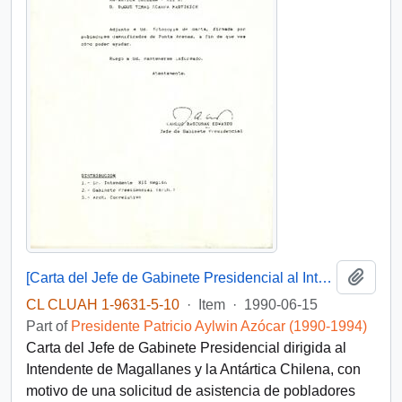
Add t
[Carta del Jefe de Gabinete Presidencial al Intendente de Magallanes y la Antártica Chilena]
CL CLUAH 1-9631-5-10
·
Item
·
1990-06-15
Part of
Presidente Patricio Aylwin Azócar (1990-1994)
Carta del Jefe de Gabinete Presidencial dirigida al
Intendente de Magallanes y la Antártica Chilena, con
motivo de una solicitud de asistencia de pobladores