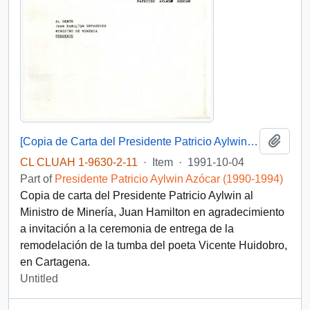
Add t
[Copia de Carta del Presidente Patricio Aylwin al Ministro de Minería, Juan Hamilton]
CL CLUAH 1-9630-2-11
·
Item
·
1991-10-04
Part of
Presidente Patricio Aylwin Azócar (1990-1994)
Copia de carta del Presidente Patricio Aylwin al
Ministro de Minería, Juan Hamilton en agradecimiento
a invitación a la ceremonia de entrega de la
remodelación de la tumba del poeta Vicente Huidobro,
en Cartagena.
Untitled