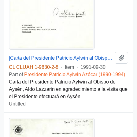
Add t
[Carta del Presidente Patricio Aylwin al Obispo de Aysén, Aldo Lazzarin]
CL CLUAH 1-9630-2-8
·
Item
·
1991-09-30
Part of
Presidente Patricio Aylwin Azócar (1990-1994)
Carta del Presidente Patricio Aylwin al Obispo de
Aysén, Aldo Lazzarin en agradecimiento a la visita que
el Presidente efectuará en Aysén.
Untitled