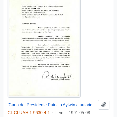
Add t
[Carta del Presidente Patricio Aylwin a autoridades del transporte]
CL CLUAH 1-9630-4-1
·
Item
·
1991-05-08