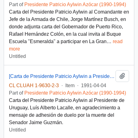
Part of
Presidente Patricio Aylwin Azócar (1990-1994)
Carta del Presidente Patricio Aylwin al Comandante en
Jefe de la Armada de Chile, Jorge Martínez Busch, en
donde adjunta carta del Gobernador de Puerto Rico,
Rafael Hernández Colón, en la cual invita al Buque
Escuela "Esmeralda" a participar en La Gran
…
read
more
Untitled
Add t
[Carta de Presidente Patricio Aylwin a Presidente de Uruguay, Luís Alberto Lacalle]
CL CLUAH 1-9630-2-3
·
Item
·
1991-04-04
Part of
Presidente Patricio Aylwin Azócar (1990-1994)
Carta del Presidente Patricio Aylwin al Presidente de
Uruguay, Luís Alberto Lacalle, en agradecimiento a
mensaje de adhesión de duelo por la muerte del
Senador Jaime Guzmán.
Untitled