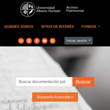
Skip to main content
QUIENES SOMOS
SITIOS DE INTERÉS
FONDOS
Iniciar sesión
Buscar
Búsqueda Avanzada »