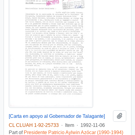
Add t
[Carta en apoyo al Gobernador de Talagante]
CL CLUAH 1-92-25733
·
Item
·
1992-11-06
Part of
Presidente Patricio Aylwin Azócar (1990-1994)