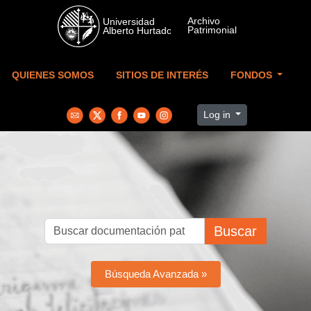
Skip to main content
QUIENES SOMOS
SITIOS DE INTERÉS
FONDOS
Log in
Buscar
Búsqueda Avanzada »