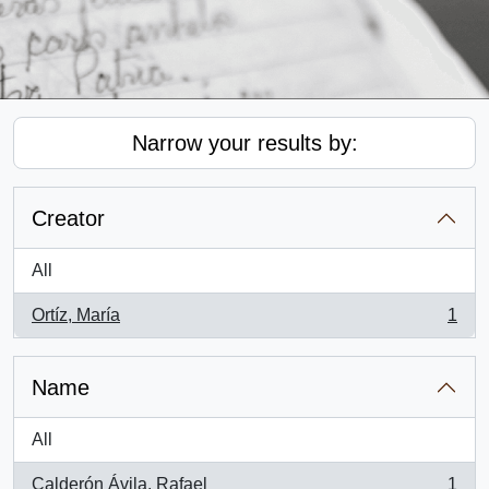
Narrow your results by:
Creator
All
Ortíz, María
1
, 1 results
Name
All
Calderón Ávila, Rafael
1