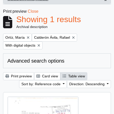
, 1 results
Print preview
Close
Showing 1 results
Archival description
Remove filter:
Remove filter:
Ortíz, María
Calderón Ávila, Rafael
Remove filter:
With digital objects
Advanced search options
Print preview
Card view
Table view
Sort by: Reference code
Direction: Descending