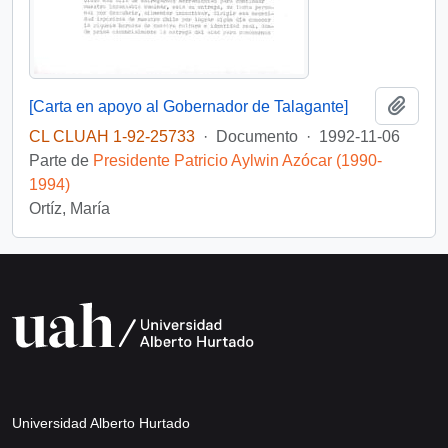
Añadi
[Carta en apoyo al Gobernador de Talagante]
CL CLUAH 1-92-25733
·
Documento
·
1992-11-06
Parte de
Presidente Patricio Aylwin Azócar (1990-
1994)
Ortíz, María
Universidad Alberto Hurtado