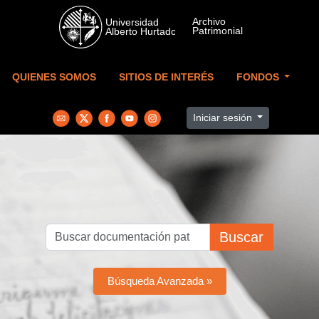
Skip to main content
QUIENES SOMOS
SITIOS DE INTERÉS
FONDOS
Iniciar sesión
Buscar
Búsqueda Avanzada »