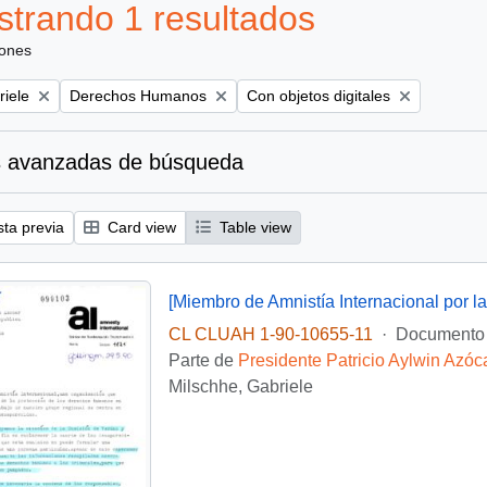
trando 1 resultados
iones
Remove filter:
Remove filter:
riele
Derechos Humanos
Con objetos digitales
 avanzadas de búsqueda
sta previa
Card view
Table view
CL CLUAH 1-90-10655-11
·
Documento
Parte de
Presidente Patricio Aylwin Azóc
Milschhe, Gabriele