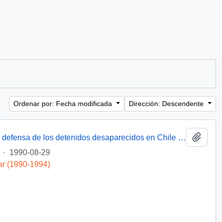
Ordenar por: Fecha modificada
Dirección: Descendente
Añadi
[Miembro de Amnistía Internacional por la defensa de los detenidos desaparecidos en Chile felicita por la creación de la Comisión de de Verdad y Reconciliación]
·
1990-08-29
ar (1990-1994)