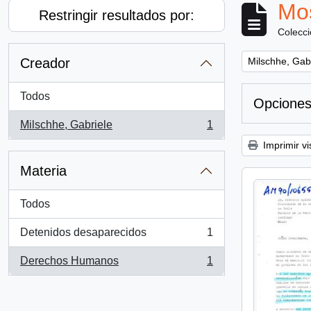
Mos
Restringir resultados por:
Colecc
Remove filter:
Creador
Milschhe, Gab
Todos
Opciones
Milschhe, Gabriele
1
, 1 resultados
Imprimir vi
Materia
Todos
Detenidos desaparecidos
1
, 1 resultados
Derechos Humanos
1
, 1 resultados