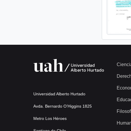
Cienci
Derec
Econo
Universidad Alberto Hurtado
Educa
Avda. Bernardo O’Higgins 1825
Filosof
Metro Los Héroes
Human
Santiago de Chile