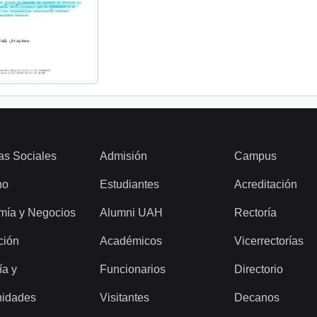
as Sociales
Admisión
Campus
ho
Estudiantes
Acreditación
mía y Negocios
Alumni UAH
Rectoría
ción
Académicos
Vicerrectorías
ía y
Funcionarios
Directorio
idades
Visitantes
Decanos