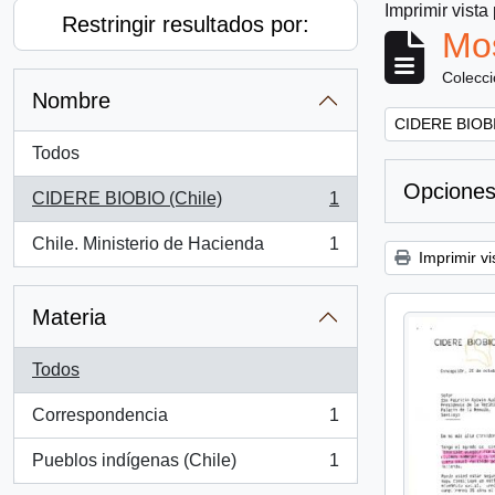
Imprimir vista
Restringir resultados por:
Mos
Colecc
Nombre
Remove filter:
CIDERE BIOBI
Todos
Opciones
CIDERE BIOBIO (Chile)
1
, 1 resultados
Chile. Ministerio de Hacienda
1
, 1 resultados
Imprimir vi
Materia
Todos
Correspondencia
1
, 1 resultados
Pueblos indígenas (Chile)
1
, 1 resultados