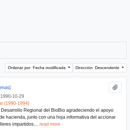
Ordenar por: Fecha modificada
Dirección: Descendente
Añadi
enas]
1990-10-29
ar (1990-1994)
el Desarrollo Regional del BioBio agradeciendo el apoyo
 de hacienda, junto con una hoja informativa del accionar
lleres impartidos
…
read more