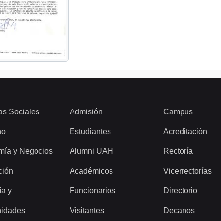
as Sociales
Admisión
Campus
ho
Estudiantes
Acreditación
mía y Negocios
Alumni UAH
Rectoría
ción
Académicos
Vicerrectorías
ía y
Funcionarios
Directorio
idades
Visitantes
Decanos