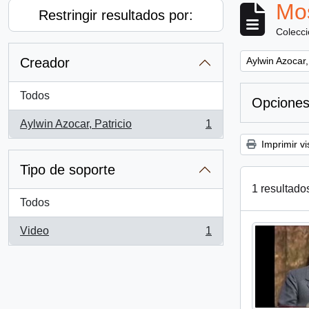
Mos
Restringir resultados por:
Colecc
Remove filter:
Creador
Aylwin Azocar,
Todos
Opciones
Aylwin Azocar, Patricio
1
, 1 resultados
Imprimir vi
Tipo de soporte
1 resultado
Todos
Video
1
, 1 resultados