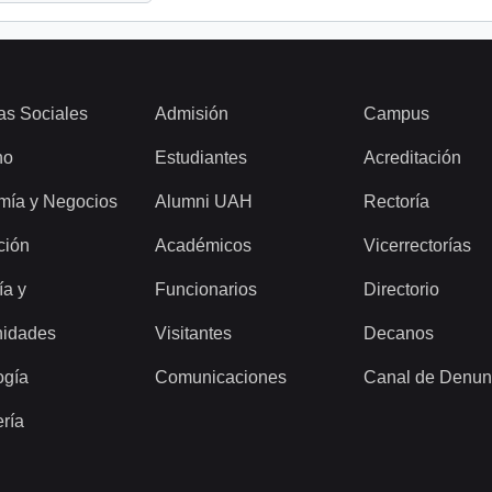
as Sociales
Admisión
Campus
ho
Estudiantes
Acreditación
mía y Negocios
Alumni UAH
Rectoría
ción
Académicos
Vicerrectorías
ía y
Funcionarios
Directorio
idades
Visitantes
Decanos
ogía
Comunicaciones
Canal de Denun
ería