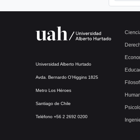
Cienci
Derec
Econo
Universidad Alberto Hurtado
Educa
Avda. Bernardo O’Higgins 1825
Filosof
Metro Los Héroes
Human
Santiago de Chile
Psicol
Teléfono +56 2 2692 0200
Ingeni