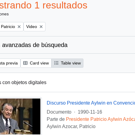
trando 1 resultados
iones
Remove filter:
 Patricio
Video
 avanzadas de búsqueda
sta previa
Card view
Table view
s con objetos digitales
Discurso Presidente Aylwin en Convenci
Documento
·
1990-11-16
Parte de
Presidente Patricio Aylwin Azóc
Aylwin Azocar, Patricio