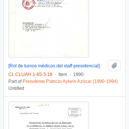
Add t
[Rol de turnos médicos del staff presidencial]
CL CLUAH 1-65-3-18
·
Item
·
1990
Part of
Presidente Patricio Aylwin Azócar (1990-1994)
Untitled