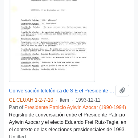
Add t
Conversación telefónica de S.E el Presidente de la República, D. Patricio Aylwin Azocar, con el Presidente electo, D. Eduardo Frei Ruiz-Tagle
CL CLUAH 1-2-7-10
·
Item
·
1993-12-11
Part of
Presidente Patricio Aylwin Azócar (1990-1994)
Registro de conversación entre el Presidente Patricio
Aylwin Azocar y el electo Eduardo Frei Ruiz-Tagle, en
el contexto de las elecciones presidenciales de 1993.
Untitled