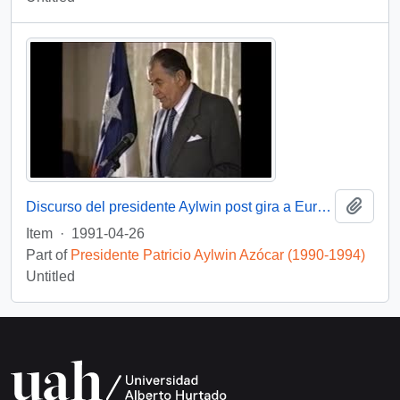
Add t
Discurso del presidente Aylwin post gira a Europa : video
Item
·
1991-04-26
Part of
Presidente Patricio Aylwin Azócar (1990-1994)
Untitled