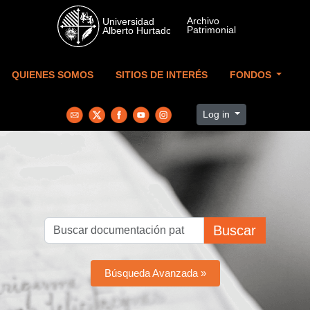
Skip to main content
QUIENES SOMOS
SITIOS DE INTERÉS
FONDOS
Log in
Buscar
Búsqueda Avanzada »