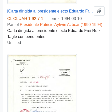
Add t
[Carta dirigida al presidente electo Eduardo Frei Ruiz-Tagle]
CL CLUAH 1-92-7-1
·
Item
·
1994-03-10
Part of
Presidente Patricio Aylwin Azócar (1990-1994)
Carta dirigida al presidente electo Eduardo Frei Ruiz-
Tagle con pendientes
Untitled