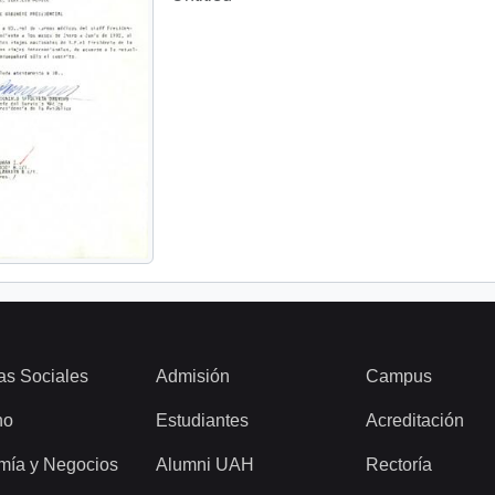
as Sociales
Admisión
Campus
ho
Estudiantes
Acreditación
mía y Negocios
Alumni UAH
Rectoría