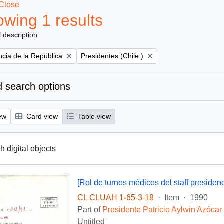
Close
wing 1 results
l description
Remove filter:
ncia de la República
Presidentes (Chile )
 search options
ew
Card view
Table view
th digital objects
[Rol de turnos médicos del staff presidenc
CL CLUAH 1-65-3-18
·
Item
·
1990
Part of
Presidente Patricio Aylwin Azócar
Untitled