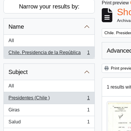
Print preview
Narrow your results by:
Sho
Archiva
Name
Remove filter:
Chile. Preside
All
Advanced
Chile. Presidencia de la República
1
, 1 results
Print previ
Subject
All
1 results wi
Presidentes (Chile )
1
, 1 results
Giras
1
, 1 results
Salud
1
, 1 results