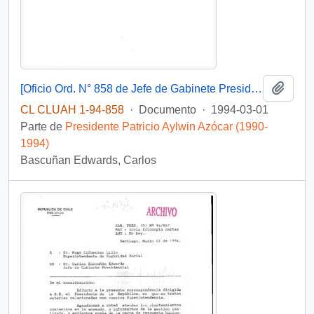
Añadi
[Oficio Ord. N° 858 de Jefe de Gabinete Presidencial, remite copia de carta que se indica]
CL CLUAH 1-94-858
·
Documento
·
1994-03-01
Parte de
Presidente Patricio Aylwin Azócar (1990-
1994)
Bascuñan Edwards, Carlos