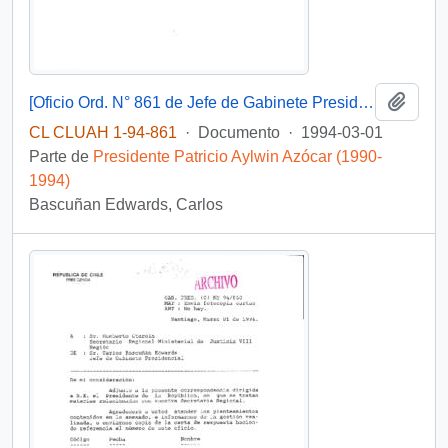
Añadi
[Oficio Ord. N° 861 de Jefe de Gabinete Presidencial, remite copia de carta que se indica]
CL CLUAH 1-94-861
·
Documento
·
1994-03-01
Parte de
Presidente Patricio Aylwin Azócar (1990-
1994)
Bascuñan Edwards, Carlos