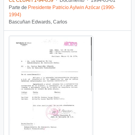
CL CLUAH 1-94-859
·
Documento
·
1994-03-01
Parte de
Presidente Patricio Aylwin Azócar (1990-
1994)
Bascuñan Edwards, Carlos