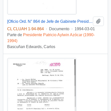
Añadi
[Oficio Ord. N° 864 de Jefe de Gabinete Presidencial, remite copia de carta que se indica]
CL CLUAH 1-94-864
·
Documento
·
1994-03-01
Parte de
Presidente Patricio Aylwin Azócar (1990-
1994)
Bascuñan Edwards, Carlos