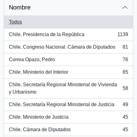
Nombre
Todos
Chile. Presidencia de la República
1139
, 1139 resultados
Chile. Congreso Nacional. Cámara de Diputados
81
, 81 resultados
Correa Opazo, Pedro
76
, 76 resultados
Chile. Ministerio del Interior
65
, 65 resultados
Chile. Secretaría Regional Ministerial de Vivienda
58
, 58 resultados
y Urbanismo
Chile. Secretaría Regional Ministerial de Justicia
49
, 49 resultados
Chile. Ministerio de Justicia
45
, 45 resultados
Chile. Cámara de Diputados
45
, 45 resultados