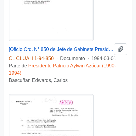
Añadi
[Oficio Ord. N° 850 de Jefe de Gabinete Presidencial, remite copia de carta que se indica]
CL CLUAH 1-94-850
·
Documento
·
1994-03-01
Parte de
Presidente Patricio Aylwin Azócar (1990-
1994)
Bascuñan Edwards, Carlos