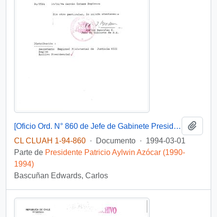
Añadi
[Oficio Ord. N° 860 de Jefe de Gabinete Presidencial, remite copia de carta que se indica]
CL CLUAH 1-94-860
·
Documento
·
1994-03-01
Parte de
Presidente Patricio Aylwin Azócar (1990-
1994)
Bascuñan Edwards, Carlos