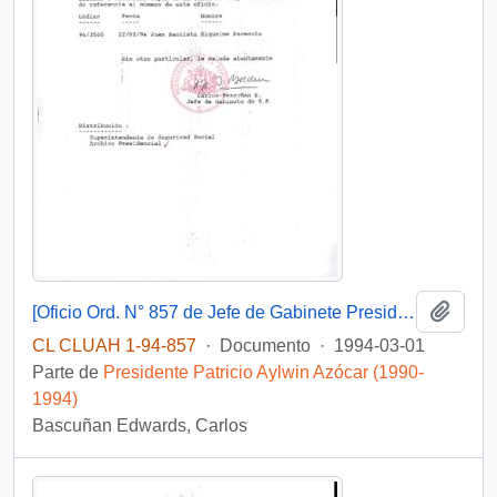
Añadi
[Oficio Ord. N° 857 de Jefe de Gabinete Presidencial, remite copia de carta que se indica]
CL CLUAH 1-94-857
·
Documento
·
1994-03-01
Parte de
Presidente Patricio Aylwin Azócar (1990-
1994)
Bascuñan Edwards, Carlos