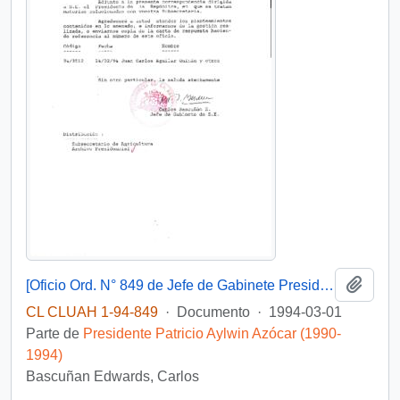
Añadi
[Oficio Ord. N° 849 de Jefe de Gabinete Presidencial, remite copia de carta que se indica]
CL CLUAH 1-94-849
·
Documento
·
1994-03-01
Parte de
Presidente Patricio Aylwin Azócar (1990-
1994)
Bascuñan Edwards, Carlos