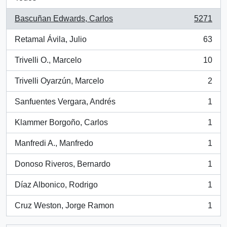
Bascuñan Edwards, Carlos
5271
, 5271 resultados
Retamal Ávila, Julio
63
, 63 resultados
Trivelli O., Marcelo
10
, 10 resultados
Trivelli Oyarzún, Marcelo
2
, 2 resultados
Sanfuentes Vergara, Andrés
1
, 1 resultados
Klammer Borgoño, Carlos
1
, 1 resultados
Manfredi A., Manfredo
1
, 1 resultados
Donoso Riveros, Bernardo
1
, 1 resultados
Díaz Albonico, Rodrigo
1
, 1 resultados
Cruz Weston, Jorge Ramon
1
, 1 resultados