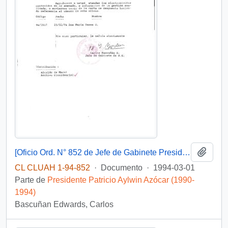
Añadi
[Oficio Ord. N° 852 de Jefe de Gabinete Presidencial, remite copia de carta que se indica]
CL CLUAH 1-94-852
·
Documento
·
1994-03-01
Parte de
Presidente Patricio Aylwin Azócar (1990-
1994)
Bascuñan Edwards, Carlos