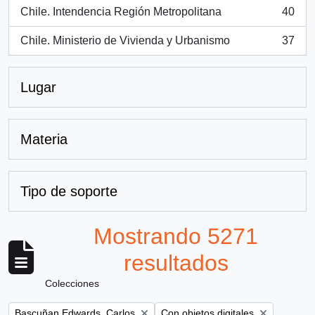
Chile. Intendencia Región Metropolitana
40
, 40 resultados
Chile. Ministerio de Vivienda y Urbanismo
37
, 37 resultados
Lugar
Materia
Tipo de soporte
Mostrando 5271
resultados
Colecciones
Remove filter:
Remove filter:
Bascuñan Edwards, Carlos
Con objetos digitales