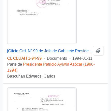
Añadi
[Oficio Ord. N° 99 de Jefe de Gabinete Presidencial, remite copia de carta]
CL CLUAH 1-94-99
·
Documento
·
1994-01-11
Parte de
Presidente Patricio Aylwin Azócar (1990-
1994)
Bascuñan Edwards, Carlos