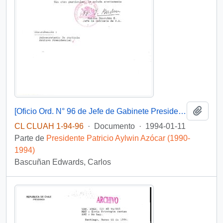
Añadi
[Oficio Ord. N° 96 de Jefe de Gabinete Presidencial, remite copia de carta]
CL CLUAH 1-94-96
·
Documento
·
1994-01-11
Parte de
Presidente Patricio Aylwin Azócar (1990-
1994)
Bascuñan Edwards, Carlos