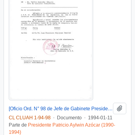
Añadi
[Oficio Ord. N° 98 de Jefe de Gabinete Presidencial, remite copia de carta]
CL CLUAH 1-94-98
·
Documento
·
1994-01-11
Parte de
Presidente Patricio Aylwin Azócar (1990-
1994)