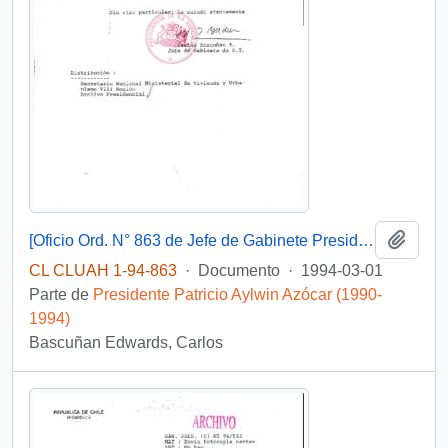
Añadi
[Oficio Ord. N° 863 de Jefe de Gabinete Presidencial, remite copia de carta que se indica]
CL CLUAH 1-94-863
·
Documento
·
1994-03-01
Parte de
Presidente Patricio Aylwin Azócar (1990-
1994)
Bascuñan Edwards, Carlos