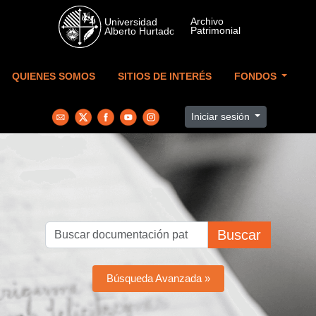
Skip to main content
QUIENES SOMOS
SITIOS DE INTERÉS
FONDOS
Iniciar sesión
Buscar
Búsqueda Avanzada »