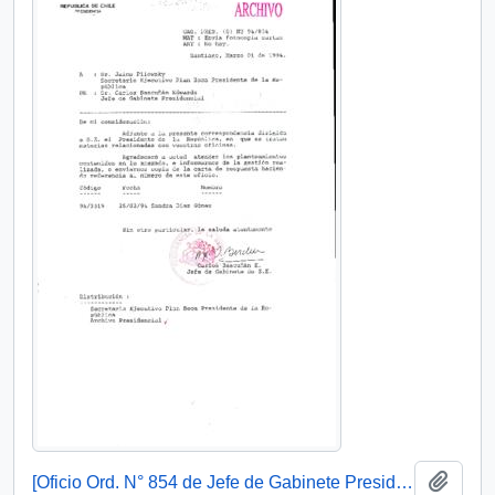
Añadi
[Oficio Ord. N° 854 de Jefe de Gabinete Presidencial, remite copia de carta que se indica]