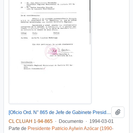
Añadi
[Oficio Ord. N° 865 de Jefe de Gabinete Presidencial, remite copia de carta que se indica]
CL CLUAH 1-94-865
·
Documento
·
1994-03-01
Parte de
Presidente Patricio Aylwin Azócar (1990-