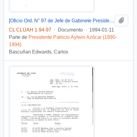
Añadi
[Oficio Ord. N° 97 de Jefe de Gabinete Presidencial, remite copia de carta]
CL CLUAH 1-94-97
·
Documento
·
1994-01-11
Parte de
Presidente Patricio Aylwin Azócar (1990-
1994)
Bascuñan Edwards, Carlos