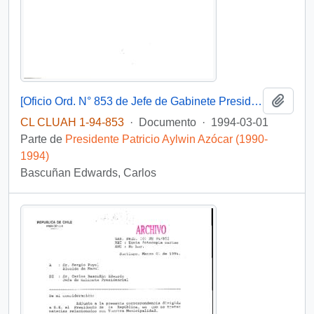
Añadi
[Oficio Ord. N° 853 de Jefe de Gabinete Presidencial, remite copia de carta que se indica]
CL CLUAH 1-94-853
·
Documento
·
1994-03-01
Parte de
Presidente Patricio Aylwin Azócar (1990-
1994)
Bascuñan Edwards, Carlos