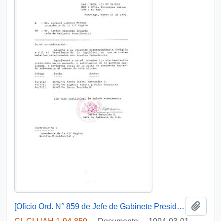
Añadi
[Oficio Ord. N° 859 de Jefe de Gabinete Presidencial, remite copia de carta que se indica]