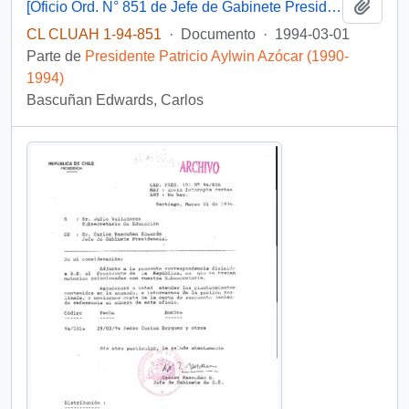
Añadi
[Oficio Ord. N° 851 de Jefe de Gabinete Presidencial, remite copia de carta que se indica]
CL CLUAH 1-94-851
·
Documento
·
1994-03-01
Parte de
Presidente Patricio Aylwin Azócar (1990-
1994)
Bascuñan Edwards, Carlos