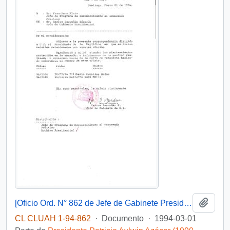
Añadi
[Oficio Ord. N° 862 de Jefe de Gabinete Presidencial, remite copia de carta que se indica]
CL CLUAH 1-94-862
·
Documento
·
1994-03-01