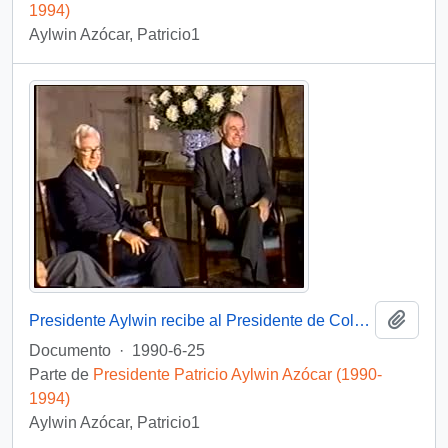
1994)
Aylwin Azócar, Patricio1
Añadi
Presidente Aylwin recibe al Presidente de Colombia Virgilio Barco Vargas en la Moneda: video
Documento
·
1990-6-25
Parte de
Presidente Patricio Aylwin Azócar (1990-
1994)
Aylwin Azócar, Patricio1