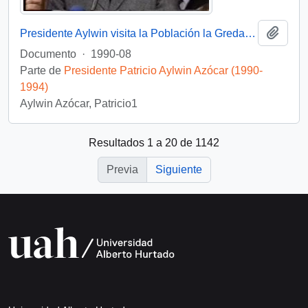
Añadi
Presidente Aylwin visita la Población la Greda en gira VIII Región: video
Documento
·
1990-08
Parte de
Presidente Patricio Aylwin Azócar (1990-
1994)
Aylwin Azócar, Patricio1
Resultados 1 a 20 de 1142
Previa
Siguiente