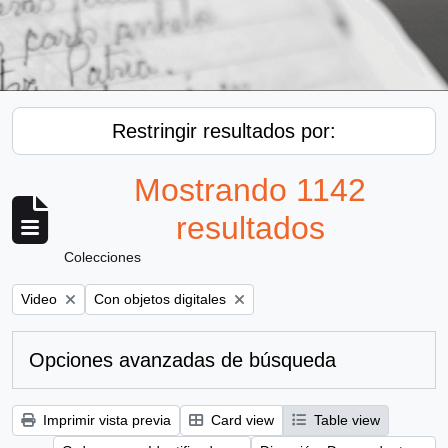
Restringir resultados por:
Mostrando 1142
resultados
Colecciones
Remove filter:
Remove filter:
Video
Con objetos digitales
Opciones avanzadas de búsqueda
Imprimir vista previa
Card view
Table view