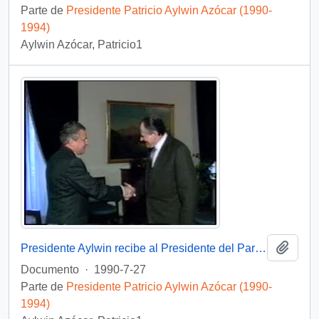
Parte de
Presidente Patricio Aylwin Azócar (1990-
1994)
Aylwin Azócar, Patricio1
Añadi
Presidente Aylwin recibe al Presidente del Parlamento Europeo en visita oficial a Chile: video
Documento
·
1990-7-27
Parte de
Presidente Patricio Aylwin Azócar (1990-
1994)