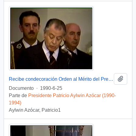
Añadi
Recibe condecoración Orden al Mérito del Presidente de Colombia : video
Documento
·
1990-6-25
Parte de
Presidente Patricio Aylwin Azócar (1990-
1994)
Aylwin Azócar, Patricio1