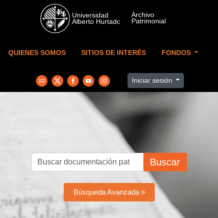
Skip to main content
QUIENES SOMOS
SITIOS DE INTERÉS
FONDOS
Iniciar sesión
Buscar
Búsqueda Avanzada »