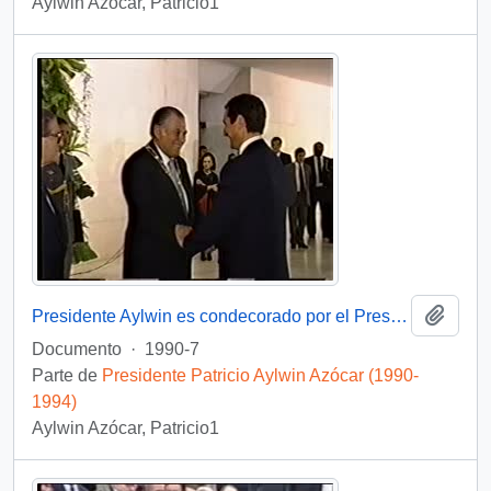
Aylwin Azócar, Patricio1
Añadi
Presidente Aylwin es condecorado por el Presidente Collor de Mello en Brasil: video
Documento
·
1990-7
Parte de
Presidente Patricio Aylwin Azócar (1990-
1994)
Aylwin Azócar, Patricio1