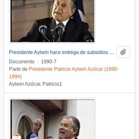
Añadi
Presidente Aylwin hace entrega de subsidios habitacionales : video
Documento
·
1990-7
Parte de
Presidente Patricio Aylwin Azócar (1990-
1994)
Aylwin Azócar, Patricio1