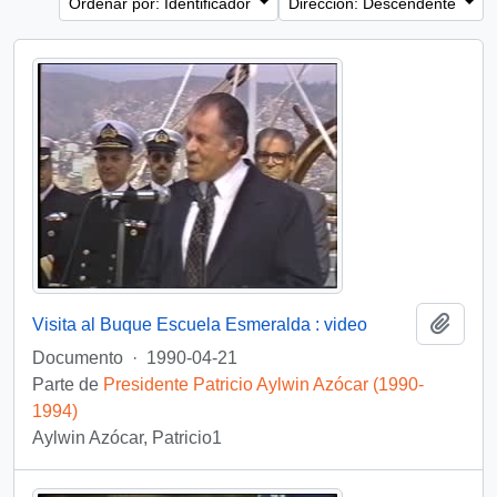
Ordenar por: Identificador
Dirección: Descendente
Añadi
Visita al Buque Escuela Esmeralda : video
Documento
·
1990-04-21
Parte de
Presidente Patricio Aylwin Azócar (1990-
1994)
Aylwin Azócar, Patricio1