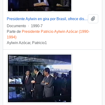
Añadi
Presidente Aylwin en gira por Brasil, ofrece discurso : video
Documento
·
1990-7
Parte de
Presidente Patricio Aylwin Azócar (1990-
1994)
Aylwin Azócar, Patricio1