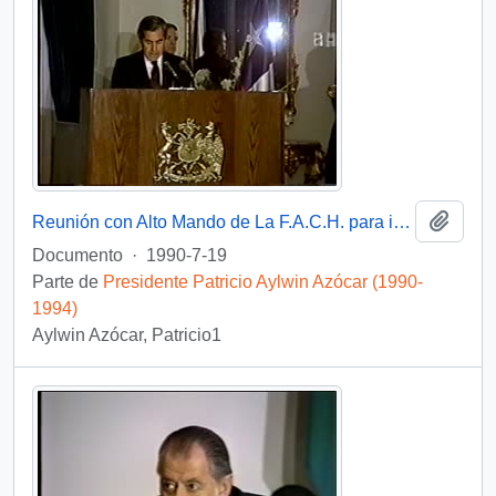
Añadi
Reunión con Alto Mando de La F.A.C.H. para imponer Condecoración Presidente de la República : video
Documento
·
1990-7-19
Parte de
Presidente Patricio Aylwin Azócar (1990-
1994)
Aylwin Azócar, Patricio1