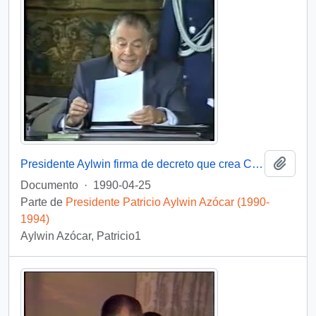
Añadi
Presidente Aylwin firma de decreto que crea Comisión Nacional de Verdad y Reconciliación: video
Documento
·
1990-04-25
Parte de
Presidente Patricio Aylwin Azócar (1990-
1994)
Aylwin Azócar, Patricio1