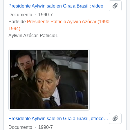
Añadi
Presidente Aylwin sale en Gira a Brasil : video
Documento
·
1990-7
Parte de
Presidente Patricio Aylwin Azócar (1990-
1994)
Aylwin Azócar, Patricio1
Añadi
Presidente Aylwin sale en Gira a Brasil, ofrece entrevista : video
Documento
·
1990-7