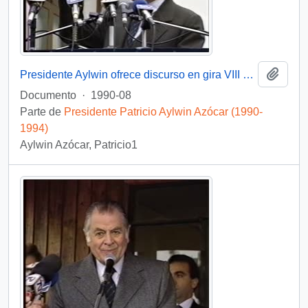
Añadi
Presidente Aylwin ofrece discurso en gira VIII Región, Tomé : video
Documento
·
1990-08
Parte de
Presidente Patricio Aylwin Azócar (1990-
1994)
Aylwin Azócar, Patricio1