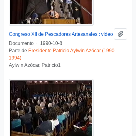
Añadi
Congreso XII de Pescadores Artesanales : vídeo
Documento
·
1990-10-8
Parte de
Presidente Patricio Aylwin Azócar (1990-
1994)
Aylwin Azócar, Patricio1