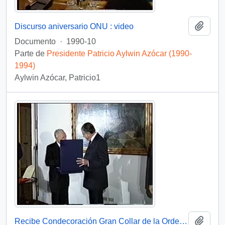
Añadi
Discurso aniversario ONU : video
Documento
·
1990-10
Parte de
Presidente Patricio Aylwin Azócar (1990-
1994)
Aylwin Azócar, Patricio1
Añadi
Recibe Condecoración Gran Collar de la Orden de Malta : vídeo