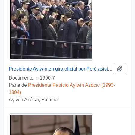
Añadi
Presidente Aylwin en gira oficial por Perú asiste a ceremonia militar con motivo del cambio de mando presidencial: video
Documento
·
1990-7
Parte de
Presidente Patricio Aylwin Azócar (1990-
1994)
Aylwin Azócar, Patricio1