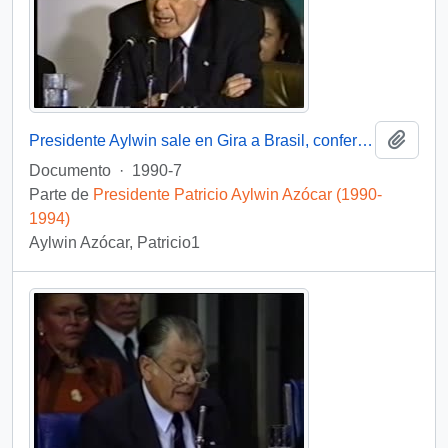
Añadi
Presidente Aylwin sale en Gira a Brasil, conferencia de prensa : video
Documento
·
1990-7
Parte de
Presidente Patricio Aylwin Azócar (1990-
1994)
Aylwin Azócar, Patricio1