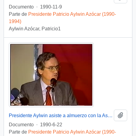
Documento
·
1990-11-9
Parte de
Presidente Patricio Aylwin Azócar (1990-
1994)
Aylwin Azócar, Patricio1
Añadi
Presidente Aylwin asiste a almuerzo con la Asociación de Exportadores : video
Documento
·
1990-6-22
Parte de
Presidente Patricio Aylwin Azócar (1990-