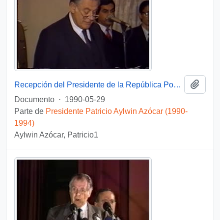
Añadi
Recepción del Presidente de la República Popular China : video
Documento
·
1990-05-29
Parte de
Presidente Patricio Aylwin Azócar (1990-
1994)
Aylwin Azócar, Patricio1