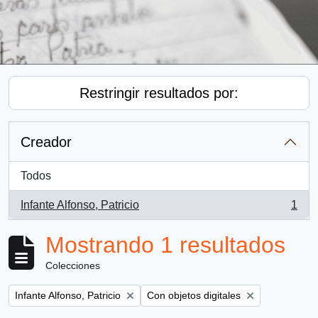
Restringir resultados por:
Creador
Todos
Infante Alfonso, Patricio
1
, 1 resultados
Mostrando 1 resultados
Colecciones
Remove filter:
Remove filter:
Infante Alfonso, Patricio
Con objetos digitales