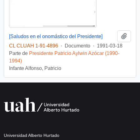
Añadi
[Saludos en el onomástico del Presidente]
CL CLUAH 1-91-4896
·
Documento
·
1991-03-18
Parte de
Presidente Patricio Aylwin Azócar (1990-
1994)
Infante Alfonso, Patricio
Universidad Alberto Hurtado