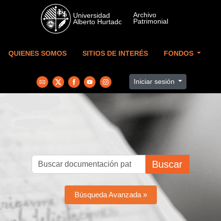
Skip to main content
QUIENES SOMOS
SITIOS DE INTERÉS
FONDOS
Iniciar sesión
Buscar
Búsqueda Avanzada »