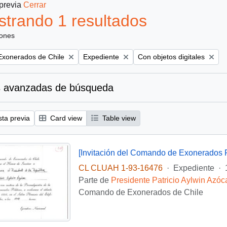
 previa
Cerrar
trando 1 resultados
iones
Remove filter:
Remove filter:
xonerados de Chile
Expediente
Con objetos digitales
 avanzadas de búsqueda
sta previa
Card view
Table view
CL CLUAH 1-93-16476
·
Expediente
·
Parte de
Presidente Patricio Aylwin Azóc
Comando de Exonerados de Chile