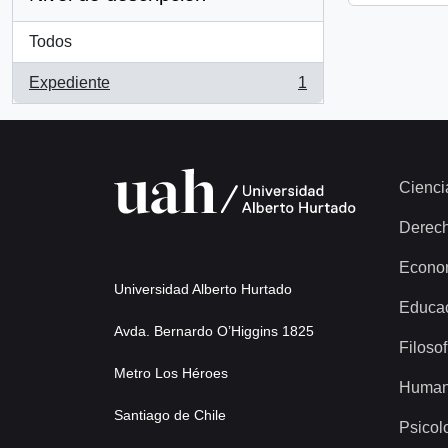
Todos
Expediente
1
, 1 resultados
Cienci
Derec
Econo
Universidad Alberto Hurtado
Educa
Avda. Bernardo O’Higgins 1825
Filosof
Metro Los Héroes
Human
Santiago de Chile
Psicol