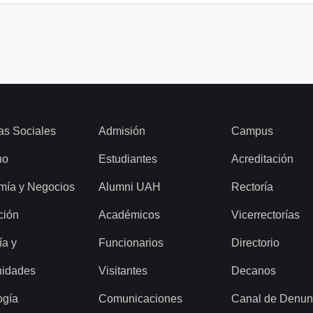
as Sociales
Admisión
Campus
ho
Estudiantes
Acreditación
mía y Negocios
Alumni UAH
Rectoría
ción
Académicos
Vicerrectorías
ía y
Funcionarios
Directorio
idades
Visitantes
Decanos
ogía
Comunicaciones
Canal de Denun