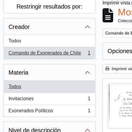
Imprimir vista
Restringir resultados por:
Mos
Colecc
Creador
Remove filter:
Comando de E
Todos
Opciones
Comando de Exonerados de Chile
1
, 1 resultados
Imprimir vi
Materia
Todos
Invitaciones
1
, 1 resultados
Exonerados Políticos
1
, 1 resultados
Nivel de descripción