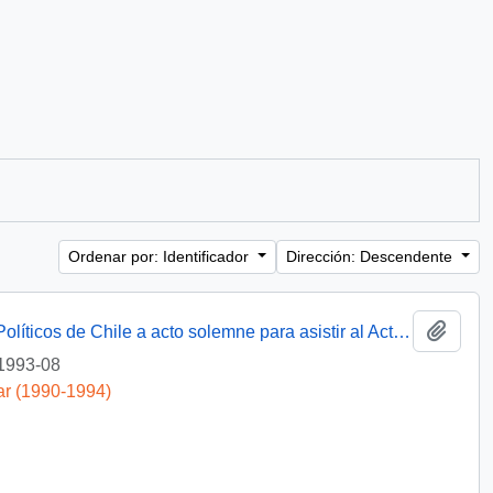
Ordenar por: Identificador
Dirección: Descendente
Añadi
[Invitación del Comando de Exonerados Políticos de Chile a acto solemne para asistir al Acto de Promulgación de la Ley de los Exonerados Políticos]
1993-08
ar (1990-1994)