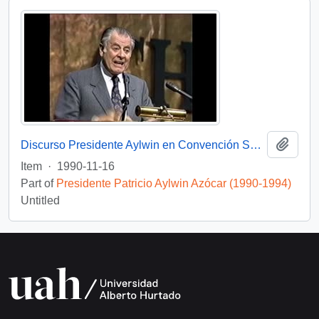
Add t
Discurso Presidente Aylwin en Convención Santiago: Video
Item
·
1990-11-16
Part of
Presidente Patricio Aylwin Azócar (1990-1994)
Untitled