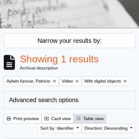
Narrow your results by:
Showing 1 results
Archival description
Remove filter:
Remove filter:
Remove filter:
Aylwin Azocar, Patricio
Video
With digital objects
Advanced search options
Print preview
Card view
Table view
Sort by: Identifier
Direction: Descending