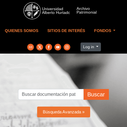
Skip to main content
QUIENES SOMOS
SITIOS DE INTERÉS
FONDOS
Log in
Buscar
Búsqueda Avanzada »