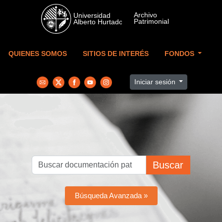
Skip to main content
QUIENES SOMOS
SITIOS DE INTERÉS
FONDOS
Iniciar sesión
Buscar
Búsqueda Avanzada »