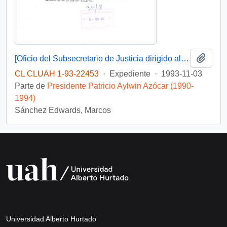
Añadi
[Oficio del Subsecretario de Justicia dirigido al sr. Wilfried Telkamper, miembro del parlamento europeo]
CL CLUAH 1-93-22453
·
Expediente
·
1993-11-03
Parte de
Presidente Patricio Aylwin Azócar (1990-
1994)
Sánchez Edwards, Marcos
Universidad Alberto Hurtado