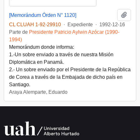
Añadi
[Memorándum Órden N° 1120]
CL CLUAH 1-92-29910
·
Expediente
·
1992-12-16
Parte de
Presidente Patricio Aylwin Azócar (1990-
1994)
Memorándum donde informa:
1.-Un sobre enviado a través de nuestra Misión
Diplomática en Panamá.
2.- Un sobre enviado por el Presidente de la República
de Corea a través de la Embajada de dicho país en
Santiago.
Araya Alemparte, Eduardo