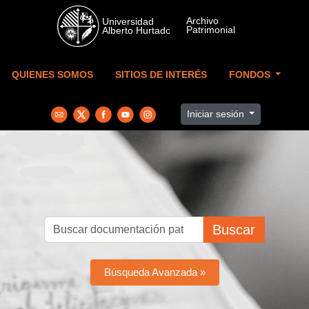
Skip to main content
QUIENES SOMOS
SITIOS DE INTERÉS
FONDOS
Iniciar sesión
Buscar
Búsqueda Avanzada »