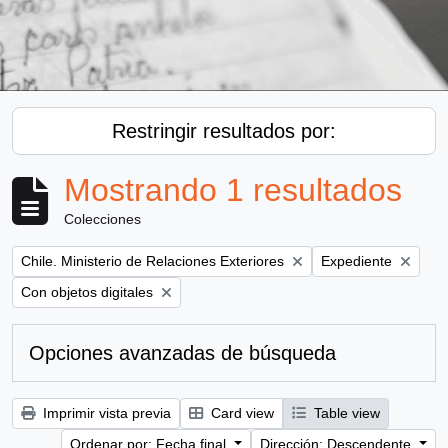
Restringir resultados por:
Mostrando 1 resultados
Colecciones
Remove filter:
Remove filter:
Chile. Ministerio de Relaciones Exteriores
Expediente
Remove filter:
Con objetos digitales
Opciones avanzadas de búsqueda
Imprimir vista previa
Card view
Table view
Ordenar por: Fecha final
Dirección: Descendente