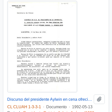
Añadi
Discurso del presidente Aylwin en cena ofrecida por el presidente de Estados Unidos, D. George Bush
CL CLUAH 1-3-3-1
·
Documento
·
1992-05-13