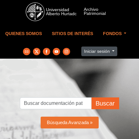
Skip to main content
QUIENES SOMOS
SITIOS DE INTERÉS
FONDOS
Iniciar sesión
Buscar
Búsqueda Avanzada »