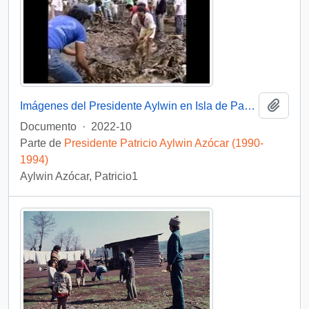
Añadi
Imágenes del Presidente Aylwin en Isla de Pascua: video
Documento
·
2022-10
Parte de
Presidente Patricio Aylwin Azócar (1990-
1994)
Aylwin Azócar, Patricio1