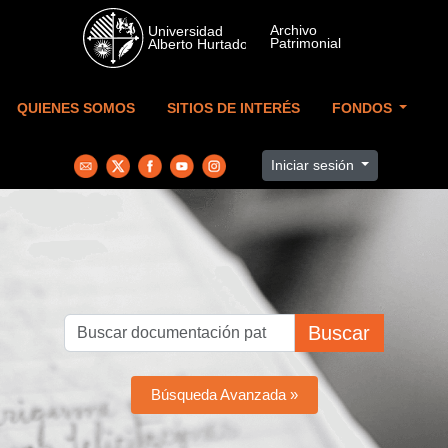
Skip to main content
QUIENES SOMOS
SITIOS DE INTERÉS
FONDOS
Iniciar sesión
Buscar
Búsqueda Avanzada »