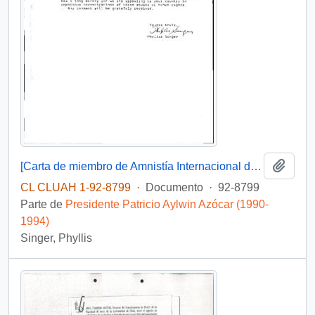
Añadi
[Carta de miembro de Amnistía Internacional dirigida al Presidente Patricio Aylwin, referente a detenidos desaparecidos]
CL CLUAH 1-92-8799
·
Documento
·
92-8799
Parte de
Presidente Patricio Aylwin Azócar (1990-
1994)
Singer, Phyllis