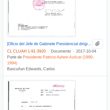
Añadi
[Oficio del Jefe de Gabinete Presidencial dirigido al Jefe de la División Jurídico Legislativa referente a solicitud de Diputado]
CL CLUAH 1-91-3920
·
Documento
·
2017-10-04
Parte de
Presidente Patricio Aylwin Azócar (1990-
1994)
Bascuñan Edwards, Carlos