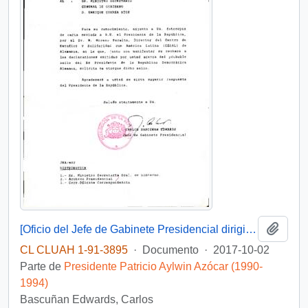
Añadi
[Oficio del Jefe de Gabinete Presidencial dirigido al Ministro Secretario General de Gobierno]
CL CLUAH 1-91-3895
·
Documento
·
2017-10-02
Parte de
Presidente Patricio Aylwin Azócar (1990-
1994)
Bascuñan Edwards, Carlos