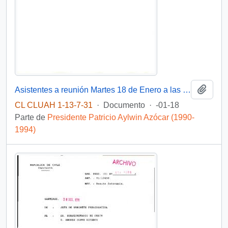
Añadi
Asistentes a reunión Martes 18 de Enero a las 18 hrs.
CL CLUAH 1-13-7-31
·
Documento
·
-01-18
Parte de
Presidente Patricio Aylwin Azócar (1990-
1994)