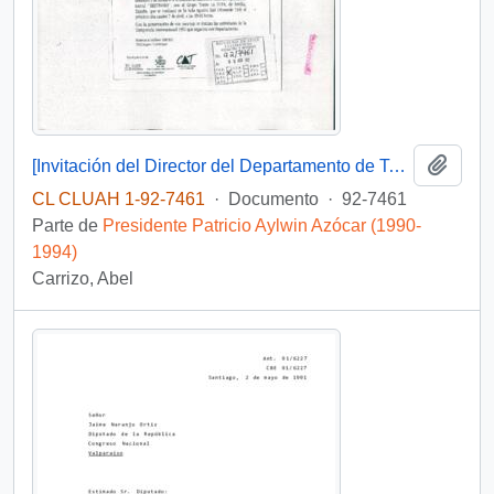
Añadi
[Invitación del Director del Departamento de Teatro de la Facultad de Artes de la Universidad de Chile]
CL CLUAH 1-92-7461
·
Documento
·
92-7461
Parte de
Presidente Patricio Aylwin Azócar (1990-
1994)
Carrizo, Abel