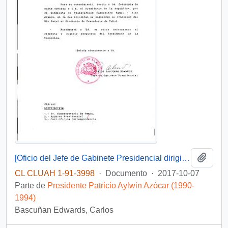
Añadi
[Oficio del Jefe de Gabinete Presidencial dirigido al Jefe de la Unidad Jurídico Legislativa]
CL CLUAH 1-91-3998
·
Documento
·
2017-10-07
Parte de
Presidente Patricio Aylwin Azócar (1990-
1994)
Bascuñan Edwards, Carlos