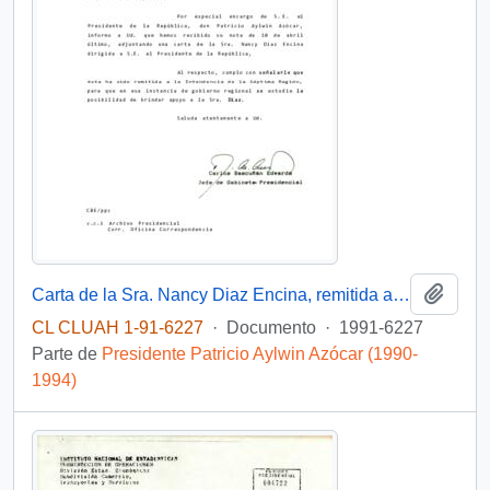
Añadi
Carta de la Sra. Nancy Diaz Encina, remitida al Intendencia de la Séptima Región.
CL CLUAH 1-91-6227
·
Documento
·
1991-6227
Parte de
Presidente Patricio Aylwin Azócar (1990-
1994)