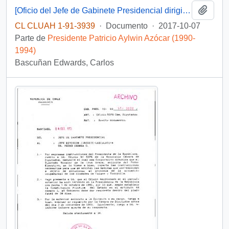
Añadi
[Oficio del Jefe de Gabinete Presidencial dirigido al Subsecretario del Interior]
CL CLUAH 1-91-3939
·
Documento
·
2017-10-07
Parte de
Presidente Patricio Aylwin Azócar (1990-
1994)
Bascuñan Edwards, Carlos