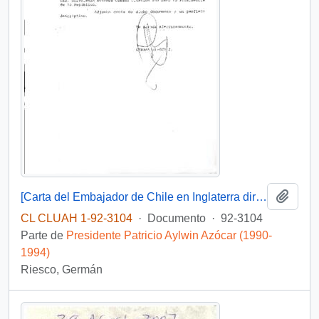
Añadi
[Carta del Embajador de Chile en Inglaterra dirigida al Jefe de Gabinete Presidencial]
CL CLUAH 1-92-3104
·
Documento
·
92-3104
Parte de
Presidente Patricio Aylwin Azócar (1990-
1994)
Riesco, Germán