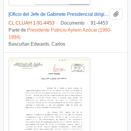
Añadi
[Oficio del Jefe de Gabinete Presidencial dirigido al Subsecretario del Interior]
CL CLUAH 1-91-4453
·
Documento
·
91-4453
Parte de
Presidente Patricio Aylwin Azócar (1990-
1994)
Bascuñan Edwards, Carlos