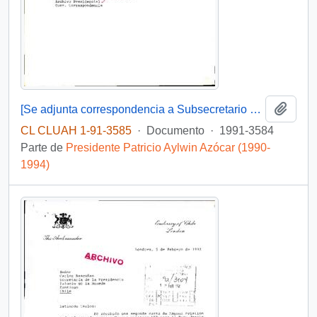
Añadi
[Se adjunta correspondencia a Subsecretario de Desarrollo Regional]
CL CLUAH 1-91-3585
·
Documento
·
1991-3584
Parte de
Presidente Patricio Aylwin Azócar (1990-
1994)