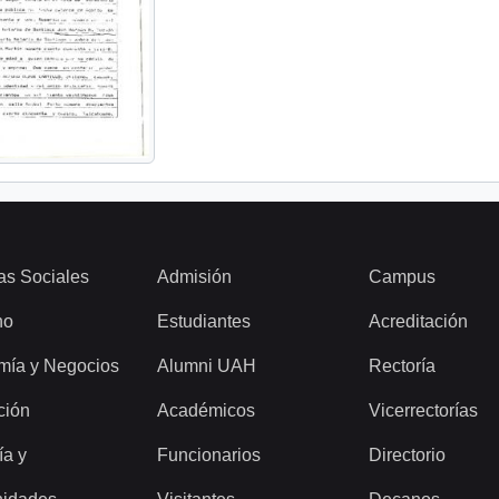
as Sociales
Admisión
Campus
ho
Estudiantes
Acreditación
mía y Negocios
Alumni UAH
Rectoría
ción
Académicos
Vicerrectorías
ía y
Funcionarios
Directorio