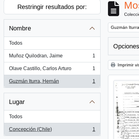
Mos
Restringir resultados por:
Colecc
Remove filter:
Nombre
Guzmán Iturra
Todos
Opciones
Muñoz Quilodran, Jaime
1
, 1 resultados
Imprimir vi
Olave Castillo, Carlos Arturo
1
, 1 resultados
Guzmán Iturra, Hernán
1
, 1 resultados
Lugar
Todos
Concepción (Chile)
1
, 1 resultados