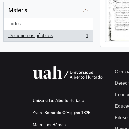
Materia
Todos
Documentos públicos
1
, 1 resultados
Cienci
Derec
Econo
Universidad Alberto Hurtado
Educa
Avda. Bernardo O’Higgins 1825
Filosof
Metro Los Héroes