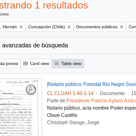
trando 1 resultados
iones
Remove filter:
Remove filter:
Rem
, Hernán
Concepción (Chile)
Documentos públicos
Con
 avanzadas de búsqueda
sta previa
Card view
Table view
[Notario público: Forestal Rio Negro So
CL CLUAH 1-40-1-14
·
Documento
·
19
Parte de
Presidente Patricio Aylwin Azóc
Notario público, acta nombre Poder espe
Olave Castillo
Christoph Stange, Jorge