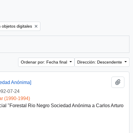
ove filter:
 objetos digitales
Ordenar por: Fecha final
Dirección: Descendente
Añadi
ciedad Anónima]
92-07-24
ar (1990-1994)
cial "Forestal Rio Negro Sociedad Anónima a Carlos Arturo