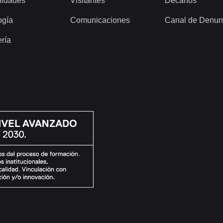
idades
Visitantes
Decanos
ogía
Comunicaciones
Canal de Denun
ería