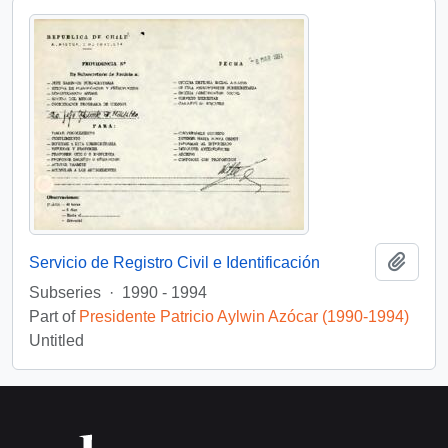
Add t
Servicio de Registro Civil e Identificación
Subseries
·
1990 - 1994
Part of
Presidente Patricio Aylwin Azócar (1990-1994)
Untitled