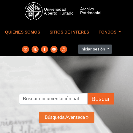
Skip to main content
QUIENES SOMOS
SITIOS DE INTERÉS
FONDOS
Iniciar sesión
Buscar
Búsqueda Avanzada »