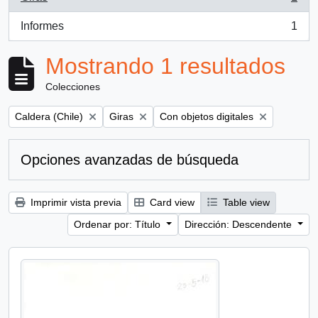
, 1 resultados
Informes
1
, 1 resultados
Mostrando 1 resultados
Colecciones
Remove filter:
Remove filter:
Remove filter:
Caldera (Chile)
Giras
Con objetos digitales
Opciones avanzadas de búsqueda
Imprimir vista previa
Card view
Table view
Ordenar por: Título
Dirección: Descendente