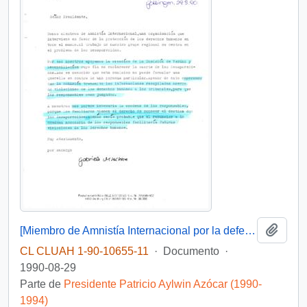
Añadi
[Miembro de Amnistía Internacional por la defensa de los detenidos desaparecidos en Chile felicita por la creación de la Comisión de de Verdad y Reconciliación]
CL CLUAH 1-90-10655-11
·
Documento
·
1990-08-29
Parte de
Presidente Patricio Aylwin Azócar (1990-
1994)