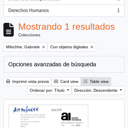
, 1 resultados
Derechos Humanos
1
, 1 resultados
Mostrando 1 resultados
Colecciones
Remove filter:
Remove filter:
Milschhe, Gabriele
Con objetos digitales
Opciones avanzadas de búsqueda
Imprimir vista previa
Card view
Table view
Ordenar por: Título
Dirección: Descendente