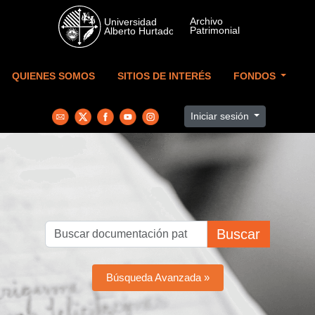
Skip to main content
QUIENES SOMOS
SITIOS DE INTERÉS
FONDOS
Iniciar sesión
Buscar
Búsqueda Avanzada »