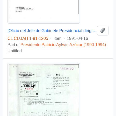
Add t
[Oficio del Jefe de Gabinete Presidencial dirigido al Intendente de la III Región de Atacama, Sr. Raúl Barrionuevo]
CL CLUAH 1-91-1205
·
Item
·
1991-04-16
Part of
Presidente Patricio Aylwin Azócar (1990-1994)
Untitled