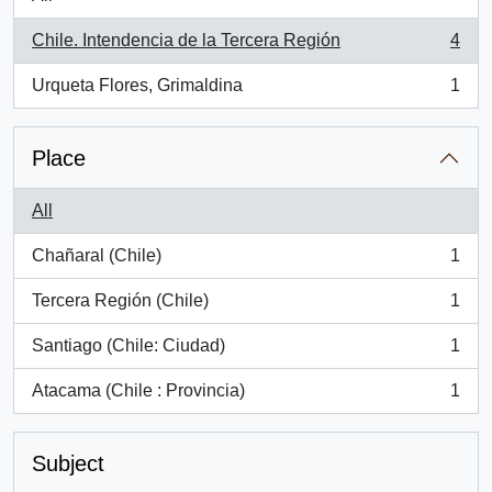
Chile. Intendencia de la Tercera Región
4
, 4 results
Urqueta Flores, Grimaldina
1
, 1 results
Place
All
Chañaral (Chile)
1
, 1 results
Tercera Región (Chile)
1
, 1 results
Santiago (Chile: Ciudad)
1
, 1 results
Atacama (Chile : Provincia)
1
, 1 results
Subject