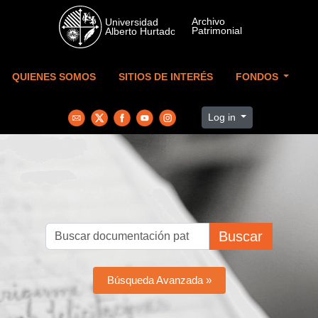
Skip to main content
QUIENES SOMOS
SITIOS DE INTERÉS
FONDOS
Log in
Buscar
Búsqueda Avanzada »