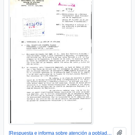
Add t
[Respuesta e informa sobre atención a pobladores]