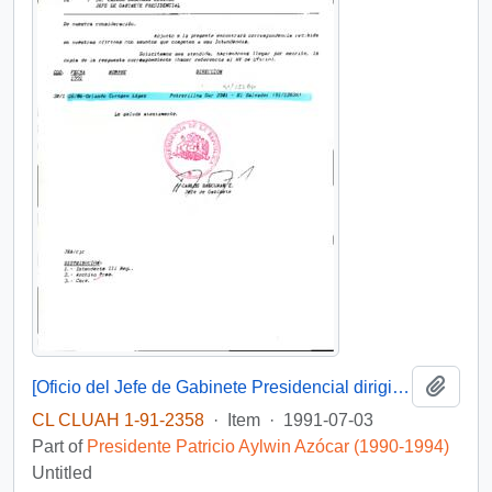
Add t
[Oficio del Jefe de Gabinete Presidencial dirigido al Intendente de la Región de Atacama]
CL CLUAH 1-91-2358
·
Item
·
1991-07-03
Part of
Presidente Patricio Aylwin Azócar (1990-1994)
Untitled