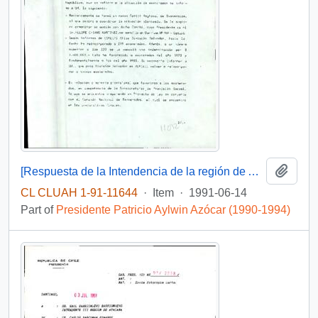
Add t
[Respuesta de la Intendencia de la región de Atacama a la solicitud de la Agrupación de Exonerados de Chañoral]
CL CLUAH 1-91-11644
·
Item
·
1991-06-14
Part of
Presidente Patricio Aylwin Azócar (1990-1994)