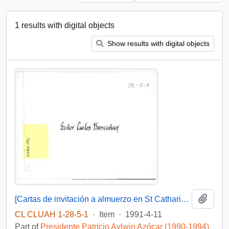
1 results with digital objects
Show results with digital objects
Add t
[Cartas de invitación a almuerzo en St Catharine's College, Cambridge].
CL CLUAH 1-28-5-1
·
Item
·
1991-4-11
Part of
Presidente Patricio Aylwin Azócar (1990-1994)