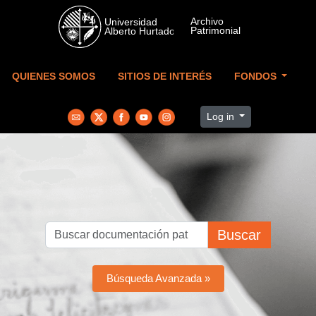
Skip to main content
QUIENES SOMOS
SITIOS DE INTERÉS
FONDOS
Log in
Buscar
Búsqueda Avanzada »