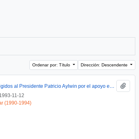
Ordenar por: Título
Dirección: Descendente
Añadi
[Agradecimientos del Obispo de Talca dirigidos al Presidente Patricio Aylwin por el apoyo en la reconstrucción de la Iglesia Matriz de Curicó]
1993-11-12
ar (1990-1994)