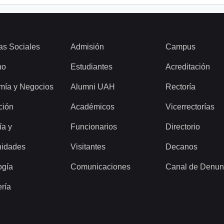
as Sociales
Admisión
Campus
ho
Estudiantes
Acreditación
mía y Negocios
Alumni UAH
Rectoría
ción
Académicos
Vicerrectorías
ía y
Funcionarios
Directorio
idades
Visitantes
Decanos
ogía
Comunicaciones
Canal de Denun
ería