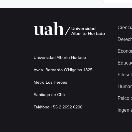
Cienci
Derec
Econo
Universidad Alberto Hurtado
Educa
Avda. Bernardo O’Higgins 1825
Filosof
Metro Los Héroes
Human
Santiago de Chile
Psicol
Teléfono +56 2 2692 0200
Ingeni