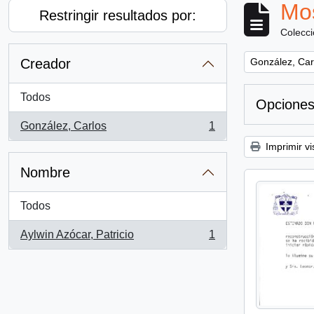
Mos
Restringir resultados por:
Colecc
Remove filter:
Creador
González, Car
Todos
Opciones
González, Carlos
1
, 1 resultados
Imprimir vi
Nombre
Todos
Aylwin Azócar, Patricio
1
, 1 resultados