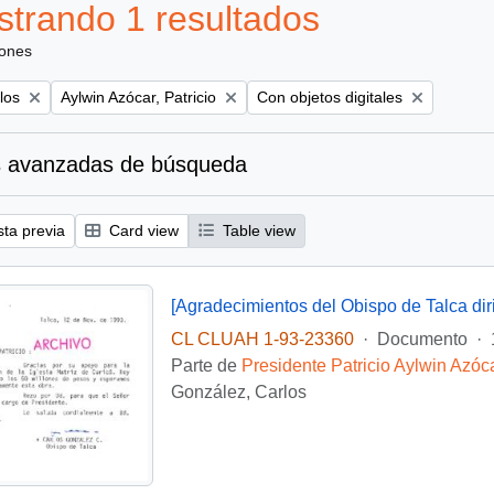
trando 1 resultados
iones
Remove filter:
Remove filter:
los
Aylwin Azócar, Patricio
Con objetos digitales
 avanzadas de búsqueda
sta previa
Card view
Table view
CL CLUAH 1-93-23360
·
Documento
·
Parte de
Presidente Patricio Aylwin Azóc
González, Carlos